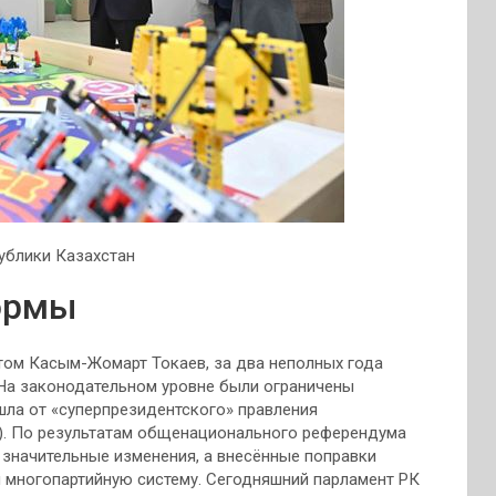
ублики Казахстан
ормы
том Касым-Жомарт Токаев, за два неполных года
На законодательном уровне были ограничены
шла от «суперпрезидентского» правления
). По результатам общенационального референдума
 значительные изменения, а внесённые поправки
 многопартийную систему. Сегодняшний парламент РК