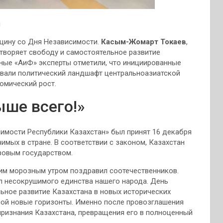
н
щину со Дня Независимости.
Касым-Жомарт Токаев
,
етворяет свободу и самостоятельное развитие
нные «АиФ» эксперты отметили, что инициированные
вали политический ландшафт центральноазиатской
омический рост.
ыше всего!»
имости Республики Казахстан» был принят 16 декабря
ачимых в стране. В соответствии с законом, Казахстан
вовым государством.
м морозным утром поздравил соотечественников.
ол несокрушимого единства нашего народа. День
ьное развитие Казахстана в новых исторических
ной новые горизонты. Именно после провозглашения
ризнания Казахстана, превращения его в полноценный