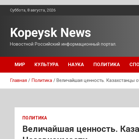
Перейти
Суббота, 8 августа, 2026
к
содержимому
Kopeysk News
Новостной Российский информационный портал.
МИР
КУЛЬТУРА
НАУКА
ПОЛИТИКА
СП
Главная
Политика
Величайшая ценность. Казахстанцы 
ПОЛИТИКА
Величайшая ценность. Каз