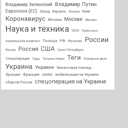
Владимир Путин
Владимир Зеленский
Евросоюз (ЕС)
Запад
Израиль
Киев
Италии
Коронавирус
Москве
Москва
Москвы
Наука и техника
ООН
Палестино-
России
РФ
Польша
израильский конфликт
Роскосмос
США
Россия
Россию
Санкт-Петербурге
Теги
Спецоперации
Суды
Татьяна Навка
Уголовные дела
Украина
Украине
Финансовая помощь
Франция
мобилизация на Украине
Франции
ХАМАС
спецоперация на Украине
сборной России