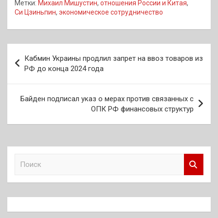
Метки:
Михаил Мишустин
,
отношения России и Китая
,
Си Цзиньпин
,
экономическое сотрудничество
Навигация
Кабмин Украины продлил запрет на ввоз товаров из
по
РФ до конца 2024 года
записям
Байден подписал указ о мерах против связанных с
ОПК РФ финансовых структур
П
о
и
с
к