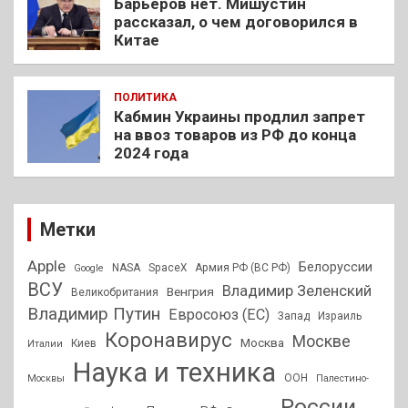
Барьеров нет. Мишустин
рассказал, о чем договорился в
Китае
ПОЛИТИКА
Кабмин Украины продлил запрет
на ввоз товаров из РФ до конца
2024 года
Метки
Apple
Белоруссии
NASA
SpaceX
Армия РФ (ВС РФ)
Google
ВСУ
Владимир Зеленский
Венгрия
Великобритания
Владимир Путин
Евросоюз (ЕС)
Запад
Израиль
Коронавирус
Москве
Москва
Киев
Италии
Наука и техника
ООН
Москвы
Палестино-
России