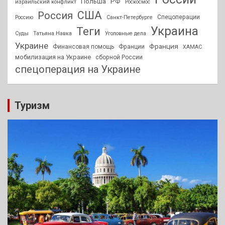
РФ
Польша
израильский конфликт
Роскосмос
США
Россия
Спецоперации
Россию
Санкт-Петербурге
Украина
Теги
Суды
Татьяна Навка
Уголовные дела
Украине
Франция
Финансовая помощь
Франции
ХАМАС
мобилизация на Украине
сборной России
спецоперация на Украине
Туризм