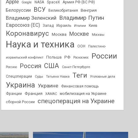
Apple
NASA
SpaceX
Армия РФ (ВС РФ)
Google
ВСУ
Белоруссии
Венгрия
Великобритания
Владимир Путин
Владимир Зеленский
Евросоюз (ЕС)
Запад
Израиль
Киев
Италии
Коронавирус
Москве
Москва
Москвы
Наука и техника
ООН
Палестино-
России
РФ
Польша
израильский конфликт
Роскосмос
США
Россия
Россию
Санкт-Петербурге
Теги
Спецоперации
Суды
Татьяна Навка
Уголовные дела
Украина
Украине
Финансовая помощь
Франция
мобилизация на Украине
Франции
ХАМАС
спецоперация на Украине
сборной России