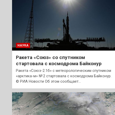
НАУКА
Ракета «Союз» со спутником
стартовала с космодрома Байконур
Ракета «Союз-2.1б» с метеорологическим спутником
«арктика-м» № 2 стартовала с космодрома Байконур.
© РИА Новости Об этом сообщает…