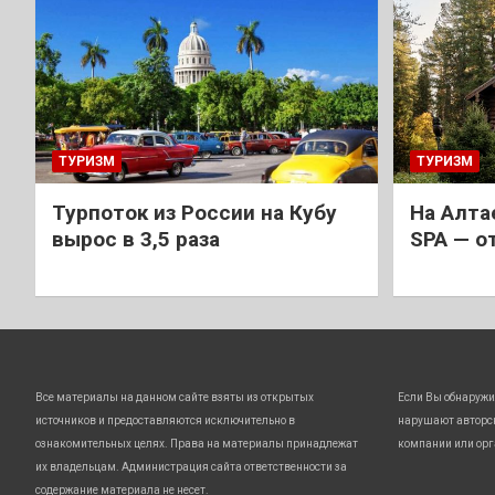
ТУРИЗМ
ТУРИЗМ
Турпоток из России на Кубу
На Алта
вырос в 3,5 раза
SPA — о
Все материалы на данном сайте взяты из открытых
Если Вы обнаружи
источников и предоставляются исключительно в
нарушают авторс
ознакомительных целях. Права на материалы принадлежат
компании или орг
их владельцам. Администрация сайта ответственности за
содержание материала не несет.