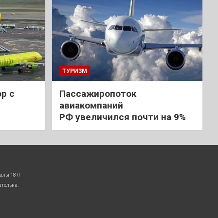
ТУРИЗМ
р с
Пассажиропоток
авиакомпаний
РФ увеличился почти на 9%
алы 18+!
ательна.