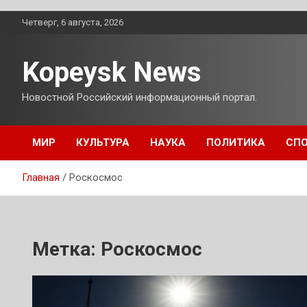
Перейти
Четверг, 6 августа, 2026
к
содержимому
Kopeysk News
Новостной Российский информационный портал.
МИР
КУЛЬТУРА
НАУКА
ПОЛИТИКА
СП
Главная
Роскосмос
Метка:
Роскосмос