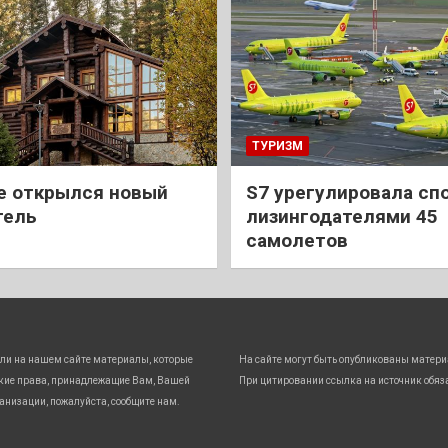
ТУРИЗМ
е открылся новый
S7 урегулировала спо
тель
лизингодателями 45
самолетов
ли на нашем сайте материалы, которые
На сайте могут быть опубликованы матери
кие права, принадлежащие Вам, Вашей
При цитировании ссылка на источник обяз
анизации, пожалуйста, сообщите нам.