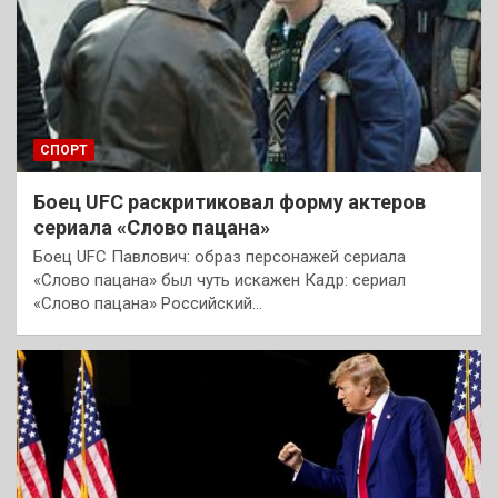
СПОРТ
Боец UFC раскритиковал форму актеров
сериала «Слово пацана»
Боец UFC Павлович: образ персонажей сериала
«Слово пацана» был чуть искажен Кадр: сериал
«Слово пацана» Российский…