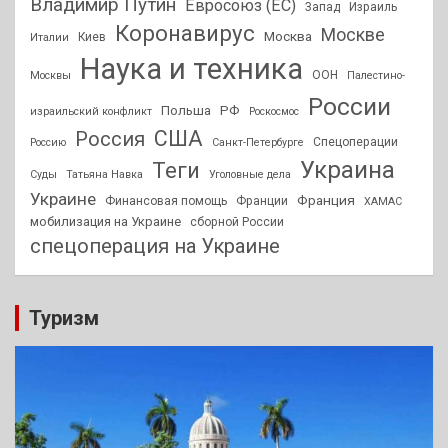
Владимир Путин
Евросоюз (ЕС)
Запад
Израиль
Коронавирус
Москве
Москва
Киев
Италии
Наука и техника
ООН
Москвы
Палестино-
России
РФ
Польша
израильский конфликт
Роскосмос
США
Россия
Спецоперации
Россию
Санкт-Петербурге
Украина
Теги
Суды
Татьяна Навка
Уголовные дела
Украине
Франция
Финансовая помощь
Франции
ХАМАС
мобилизация на Украине
сборной России
спецоперация на Украине
Туризм