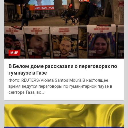
МИР
В Белом доме рассказали о переговорах по
гумпаузе в Газе
Фото: REUTERS/Violeta Santos Moura В настоящее
время ведутся переговоры по гуманитарной паузе в
секторе Газа, во…