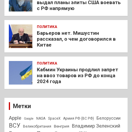
выдал планы элиты США воевать
с РФ напрямую
ПОЛИТИКА
Барьеров нет. Мишустин
рассказал, о чем договорился в
Китае
ПОЛИТИКА
Кабмин Украины продлил запрет
на ввоз товаров из РФ до конца
2024 года
Метки
Apple
Белоруссии
NASA
SpaceX
Армия РФ (ВС РФ)
Google
ВСУ
Владимир Зеленский
Венгрия
Великобритания