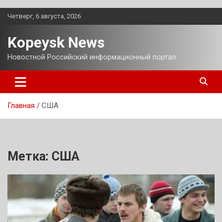
Перейти
Четверг, 6 августа, 2026
к
содержимому
Kopeysk News
Новостной Российский информационный портал.
Главная
США
Метка:
США