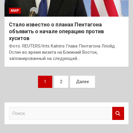
МИР
Стало известно о планах Пентагона
объявить о начале операцию против
хуситов
Фото: REUTERS/Ints Kalnins Глава Пентагона Ллойд
Остин во время визита на Ближний Восток,
запланированный на следующей…
Пагинация
1
2
Далее
записей
П
о
и
с