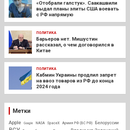
«Отобрали галстук». Саакашвили
выдал планы элиты США воевать
с РФ напрямую
ПОЛИТИКА
Барьеров нет. Мишустин
рассказал, о чем договорился в
Китае
ПОЛИТИКА
Кабмин Украины продлил запрет
на ввоз товаров из РФ до конца
2024 года
Метки
Apple
Белоруссии
NASA
SpaceX
Армия РФ (ВС РФ)
Google