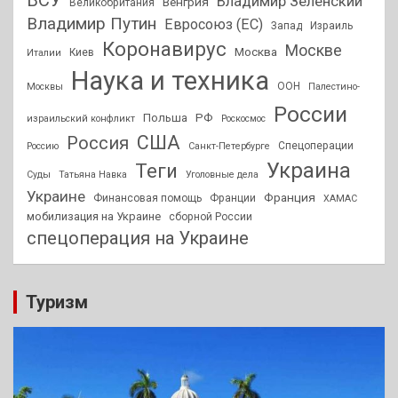
ВСУ
Владимир Зеленский
Венгрия
Великобритания
Владимир Путин
Евросоюз (ЕС)
Запад
Израиль
Коронавирус
Москве
Москва
Киев
Италии
Наука и техника
ООН
Москвы
Палестино-
России
РФ
Польша
израильский конфликт
Роскосмос
США
Россия
Спецоперации
Россию
Санкт-Петербурге
Украина
Теги
Суды
Татьяна Навка
Уголовные дела
Украине
Франция
Финансовая помощь
Франции
ХАМАС
мобилизация на Украине
сборной России
спецоперация на Украине
Туризм