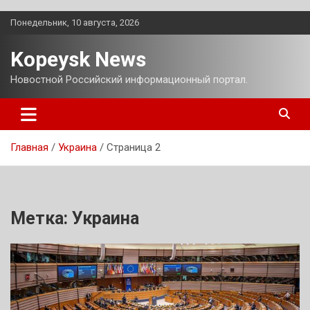
Перейти
Понедельник, 10 августа, 2026
к
содержимому
Kopeysk News
Новостной Российский информационный портал.
Главная
Украина
Страница 2
Метка:
Украина