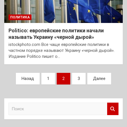
ПОЛИТИКА
Politico: европейские политики начали
называть Украину «черной дырой»
istockphoto.com Все чаще европейские политики в
частном порядке называют Украину «черной дырой».
Издание Politico пишет о…
Пагинация
Назад
1
2
3
Далее
записей
П
о
и
с