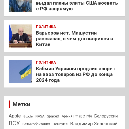
выдал планы элиты США воевать
с РФ напрямую
ПОЛИТИКА
Барьеров нет. Мишустин
рассказал, о чем договорился в
Китае
ПОЛИТИКА
Кабмин Украины продлил запрет
на ввоз товаров из РФ до конца
2024 года
Метки
Apple
Белоруссии
NASA
SpaceX
Армия РФ (ВС РФ)
Google
ВСУ
Владимир Зеленский
Венгрия
Великобритания