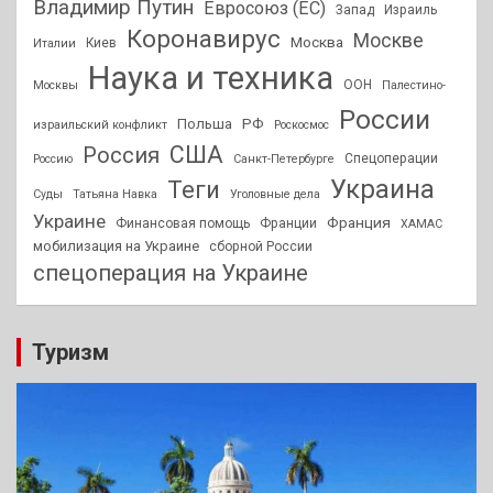
Владимир Путин
Евросоюз (ЕС)
Запад
Израиль
Коронавирус
Москве
Москва
Киев
Италии
Наука и техника
ООН
Москвы
Палестино-
России
РФ
Польша
израильский конфликт
Роскосмос
США
Россия
Спецоперации
Россию
Санкт-Петербурге
Украина
Теги
Суды
Татьяна Навка
Уголовные дела
Украине
Франция
Финансовая помощь
Франции
ХАМАС
мобилизация на Украине
сборной России
спецоперация на Украине
Туризм