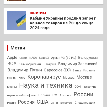
ПОЛИТИКА
Кабмин Украины продлил запрет
на ввоз товаров из РФ до конца
2024 года
Метки
Apple
Белоруссии
NASA
SpaceX
Армия РФ (ВС РФ)
Google
ВСУ
Владимир Зеленский
Венгрия
Великобритания
Владимир Путин
Евросоюз (ЕС)
Запад
Израиль
Коронавирус
Москве
Москва
Киев
Италии
Наука и техника
ООН
Москвы
Палестино-
России
РФ
Польша
израильский конфликт
Роскосмос
США
Россия
Спецоперации
Россию
Санкт-Петербурге