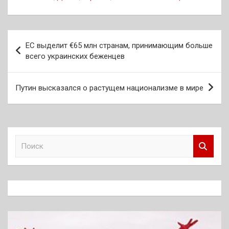
Навигация
ЕС выделит €65 млн странам, принимающим больше
по
всего украинских беженцев
записям
Путин высказался о растущем национализме в мире
П
о
и
с
к