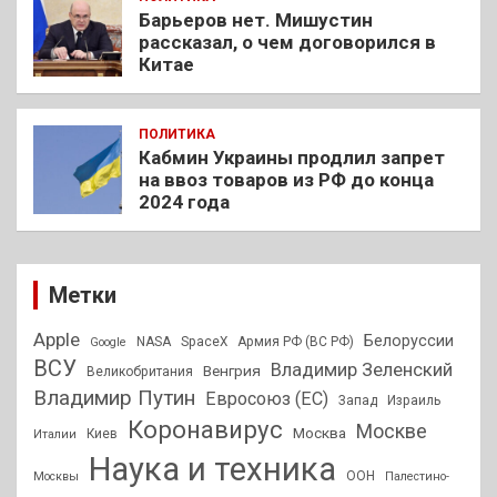
Барьеров нет. Мишустин
рассказал, о чем договорился в
Китае
ПОЛИТИКА
Кабмин Украины продлил запрет
на ввоз товаров из РФ до конца
2024 года
Метки
Apple
Белоруссии
NASA
SpaceX
Армия РФ (ВС РФ)
Google
ВСУ
Владимир Зеленский
Венгрия
Великобритания
Владимир Путин
Евросоюз (ЕС)
Запад
Израиль
Коронавирус
Москве
Москва
Киев
Италии
Наука и техника
ООН
Москвы
Палестино-