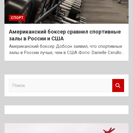
СПОРТ
Американский боксер сравнил спортивные
залы в России и США
Американский боксер Добсон заявил, что спортивные
залы в России лучше, чем в США Фото: Danielle Cerullo…
П
о
и
с
к