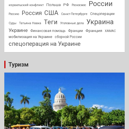
России
РФ
Польша
израильский конфликт
Роскосмос
США
Россия
Спецоперации
Россию
Санкт-Петербурге
Украина
Теги
Суды
Татьяна Навка
Уголовные дела
Украине
Франция
Финансовая помощь
Франции
ХАМАС
мобилизация на Украине
сборной России
спецоперация на Украине
Туризм