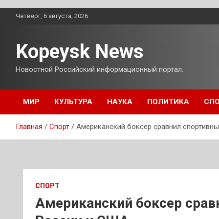
Перейти
Четверг, 6 августа, 2026
к
содержимому
Kopeysk News
Новостной Российский информационный портал.
МИР
КУЛЬТУРА
НАУКА
ПОЛИТИКА
СП
Главная
Спорт
Американский боксер сравнил спортивны
СПОРТ
Американский боксер срав