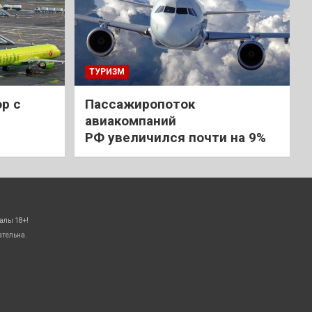
ТУРИЗМ
р с
Пассажиропоток
авиакомпаний
РФ увеличился почти на 9%
алы 18+!
ательна.