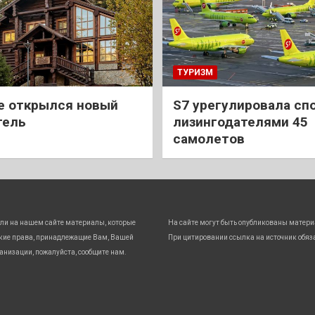
ТУРИЗМ
е открылся новый
S7 урегулировала спо
тель
лизингодателями 45
самолетов
ли на нашем сайте материалы, которые
На сайте могут быть опубликованы матери
кие права, принадлежащие Вам, Вашей
При цитировании ссылка на источник обяз
анизации, пожалуйста, сообщите нам.