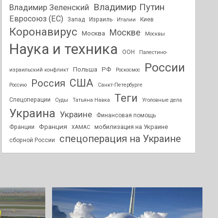
Владимир Путин
Владимир Зеленский
Евросоюз (ЕС)
Запад
Израиль
Киев
Италии
Коронавирус
Москве
Москва
Москвы
Наука и техника
ООН
Палестино-
России
РФ
Польша
израильский конфликт
Роскосмос
США
Россия
Россию
Санкт-Петербурге
Теги
Спецоперации
Суды
Татьяна Навка
Уголовные дела
Украина
Украине
Финансовая помощь
Франция
мобилизация на Украине
Франции
ХАМАС
спецоперация на Украине
сборной России