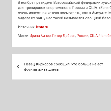
В ноябре президент Всероссийской федерации худож
для тренировок спортсменов в России и США. «Если 
очень известная хотела посмотреть, как в Америке. М
видела их зал, у нас такой называется овощной базой
Источник:
lenta.ru
Метки:
Ирина Винер
,
Питер Добсон
,
России
,
США
,
Челяб
Навигация
Певец Киркоров сообщил, что больше не ест
по
фрукты из-за диеты
записям