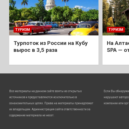
ТУРИЗМ
ТУРИЗМ
Турпоток из России на Кубу
На Алта
вырос в 3,5 раза
SPA — о
Все материалы на данном сайте взяты из открытых
Если Вы обнаружи
источников и предоставляются исключительно в
нарушают авторс
ознакомительных целях. Права на материалы принадлежат
компании или орг
их владельцам. Администрация сайта ответственности за
содержание материала не несет.