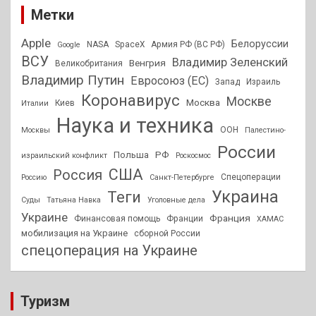
Метки
Apple
Белоруссии
NASA
SpaceX
Армия РФ (ВС РФ)
Google
ВСУ
Владимир Зеленский
Венгрия
Великобритания
Владимир Путин
Евросоюз (ЕС)
Запад
Израиль
Коронавирус
Москве
Москва
Киев
Италии
Наука и техника
ООН
Москвы
Палестино-
России
РФ
Польша
израильский конфликт
Роскосмос
США
Россия
Спецоперации
Россию
Санкт-Петербурге
Украина
Теги
Суды
Татьяна Навка
Уголовные дела
Украине
Франция
Финансовая помощь
Франции
ХАМАС
мобилизация на Украине
сборной России
спецоперация на Украине
Туризм