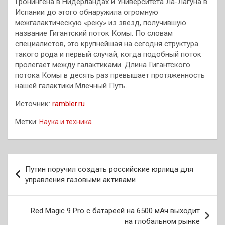
Гронингена в Нидерландах и Университета Ла-Лагуна в
Испании до этого обнаружила огромную
межгалактическую «реку» из звезд, получившую
название Гигантский поток Комы. По словам
специалистов, это крупнейшая на сегодня структура
такого рода и первый случай, когда подобный поток
пролегает между галактиками. Длина Гигантского
потока Комы в десять раз превышает протяженность
нашей галактики Млечный Путь.
Источник:
rambler.ru
Метки:
Наука и техника
Навигация
Путин поручил создать российские юрлица для
по
управления газовыми активами
записям
Red Magic 9 Pro с батареей на 6500 мАч выходит
на глобальном рынке