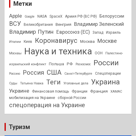
Метки
Apple
Белоруссии
NASA
SpaceX
Армия РФ (ВС РФ)
Google
ВСУ
Владимир Зеленский
Венгрия
Великобритания
Владимир Путин
Евросоюз (ЕС)
Запад
Израиль
Коронавирус
Москве
Москва
Киев
Италии
Наука и техника
ООН
Москвы
Палестино-
России
РФ
Польша
израильский конфликт
Роскосмос
США
Россия
Спецоперации
Россию
Санкт-Петербурге
Украина
Теги
Суды
Татьяна Навка
Уголовные дела
Украине
Франция
Финансовая помощь
Франции
ХАМАС
мобилизация на Украине
сборной России
спецоперация на Украине
Туризм