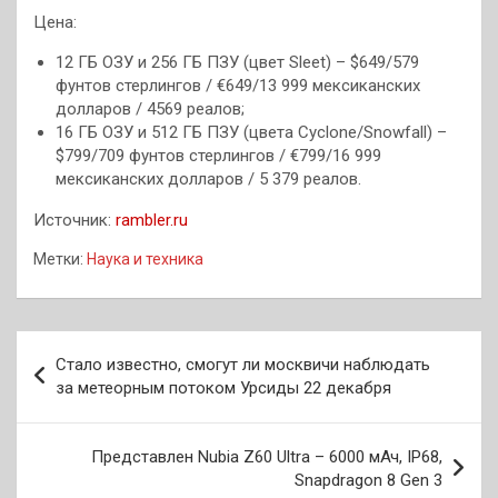
Цена:
12 ГБ ОЗУ и 256 ГБ ПЗУ (цвет Sleet) – $649/579
фунтов стерлингов / €649/13 999 мексиканских
долларов / 4569 реалов;
16 ГБ ОЗУ и 512 ГБ ПЗУ (цвета Cyclone/Snowfall) –
$799/709 фунтов стерлингов / €799/16 999
мексиканских долларов / 5 379 реалов.
Источник:
rambler.ru
Метки:
Наука и техника
Навигация
Стало известно, смогут ли москвичи наблюдать
по
за метеорным потоком Урсиды 22 декабря
записям
Представлен Nubia Z60 Ultra – 6000 мАч, IP68,
Snapdragon 8 Gen 3