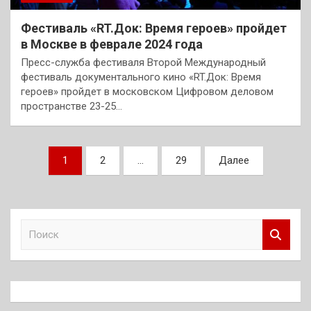
Фестиваль «RT.Док: Время героев» пройдет
в Москве в феврале 2024 года
Пресс-служба фестиваля Второй Международный
фестиваль документального кино «RT.Док: Время
героев» пройдет в московском Цифровом деловом
пространстве 23-25…
Пагинация
1
2
…
29
Далее
записей
П
о
и
с
к