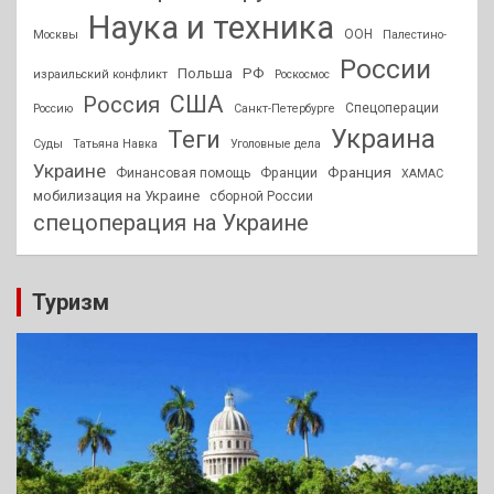
Наука и техника
ООН
Москвы
Палестино-
России
РФ
Польша
израильский конфликт
Роскосмос
США
Россия
Спецоперации
Россию
Санкт-Петербурге
Украина
Теги
Суды
Татьяна Навка
Уголовные дела
Украине
Франция
Финансовая помощь
Франции
ХАМАС
мобилизация на Украине
сборной России
спецоперация на Украине
Туризм