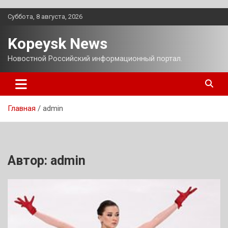
Перейти
Суббота, 8 августа, 2026
к
содержимому
Kopeysk News
Новостной Российский информационный портал.
Главная
admin
Автор:
admin