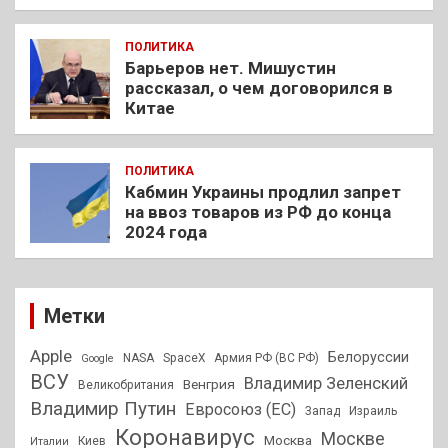
ПОЛИТИКА
Барьеров нет. Мишустин
рассказал, о чем договорился в
Китае
ПОЛИТИКА
Кабмин Украины продлил запрет
на ввоз товаров из РФ до конца
2024 года
Метки
Apple
Белоруссии
NASA
SpaceX
Армия РФ (ВС РФ)
Google
ВСУ
Владимир Зеленский
Венгрия
Великобритания
Владимир Путин
Евросоюз (ЕС)
Запад
Израиль
Коронавирус
Москве
Москва
Киев
Италии