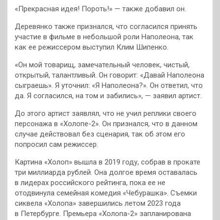
«Прекрасная идея! Пороть!» — также добавил он.
Деревянко также признался, что согласился принять
участие в фильме в небольшой роли Наполеона, так
как ее режиссером выступил Клим Шипенко.
«Он мой товарищ, замечательный человек, чистый,
открытый, талантливый. Он говорит: «Давай Наполеона
сыграешь». Я уточнил: «Я Наполеона?». Он ответил, что
да. Я согласился, на том и забились», — заявил артист.
До этого артист заявлял, что не учил реплики своего
персонажа в «Холопе-2». Он признался, что в данном
случае действовал без сценария, так об этом его
попросил сам режиссер.
Картина «Холоп» вышла в 2019 году, собрав в прокате
три миллиарда рублей. Она долгое время оставалась
в лидерах российского рейтинга, пока ее не
отодвинула семейная комедия «Чебурашка». Съемки
сиквела «Холопа» завершились летом 2023 года
в Петербурге. Премьера «Холопа-2» запланирована