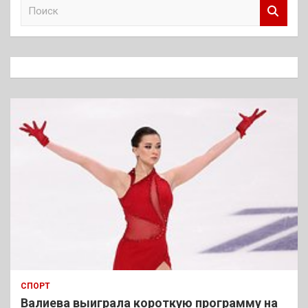
П
о
и
с
к
СПОРТ
Валиева выиграла короткую программу на