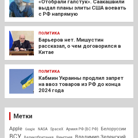
«Отобрали галстук». Саакашвили
выдал планы элиты США воевать
с РФ напрямую
ПОЛИТИКА
Барьеров нет. Мишустин
рассказал, о чем договорился в
Китае
ПОЛИТИКА
Кабмин Украины продлил запрет
на ввоз товаров из РФ до конца
2024 года
Метки
Apple
Белоруссии
NASA
SpaceX
Армия РФ (ВС РФ)
Google
ВСУ
Владимир Зеленский
Венгрия
Великобритания