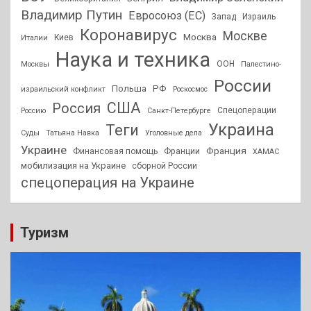
Владимир Путин
Евросоюз (ЕС)
Запад
Израиль
Коронавирус
Москве
Москва
Киев
Италии
Наука и техника
ООН
Москвы
Палестино-
России
РФ
Польша
израильский конфликт
Роскосмос
США
Россия
Спецоперации
Россию
Санкт-Петербурге
Украина
Теги
Суды
Татьяна Навка
Уголовные дела
Украине
Франция
Финансовая помощь
Франции
ХАМАС
мобилизация на Украине
сборной России
спецоперация на Украине
Туризм