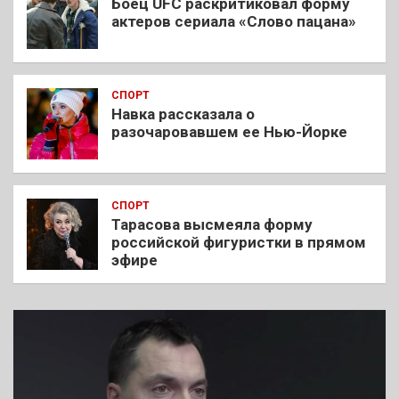
Боец UFC раскритиковал форму
актеров сериала «Слово пацана»
СПОРТ
Навка рассказала о
разочаровавшем ее Нью-Йорке
СПОРТ
Тарасова высмеяла форму
российской фигуристки в прямом
эфире