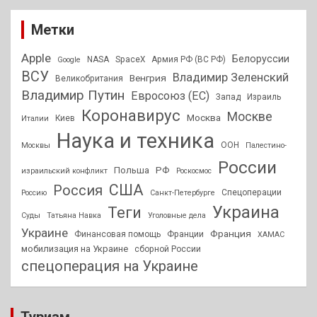
Метки
Apple
Белоруссии
NASA
SpaceX
Армия РФ (ВС РФ)
Google
ВСУ
Владимир Зеленский
Венгрия
Великобритания
Владимир Путин
Евросоюз (ЕС)
Запад
Израиль
Коронавирус
Москве
Москва
Киев
Италии
Наука и техника
ООН
Москвы
Палестино-
России
РФ
Польша
израильский конфликт
Роскосмос
США
Россия
Спецоперации
Россию
Санкт-Петербурге
Украина
Теги
Суды
Татьяна Навка
Уголовные дела
Украине
Франция
Финансовая помощь
Франции
ХАМАС
мобилизация на Украине
сборной России
спецоперация на Украине
Туризм