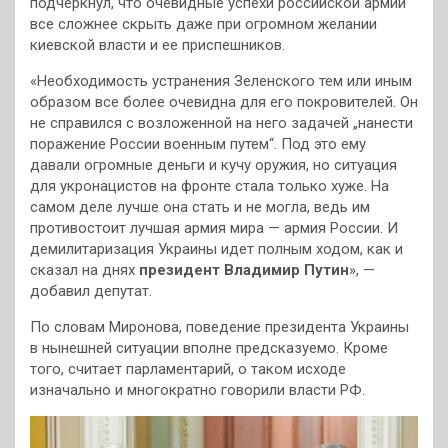
подчеркнул, что очевидные успехи российской армии
все сложнее скрыть даже при огромном желании
киевской власти и ее приспешников.
«Необходимость устранения Зеленского тем или иным
образом все более очевидна для его покровителей. Он
не справился с возложенной на него задачей „нанести
поражение России военным путем“. Под это ему
давали огромные деньги и кучу оружия, но ситуация
для укронацистов на фронте стала только хуже. На
самом деле лучше она стать и не могла, ведь им
противостоит лучшая армия мира — армия России. И
демилитаризация Украины идет полным ходом, как и
сказал на днях
президент Владимир Путин
», —
добавил депутат.
По словам Миронова, поведение президента Украины
в нынешней ситуации вполне предсказуемо. Кроме
того, считает парламентарий, о таком исходе
изначально и многократно говорили власти РФ.