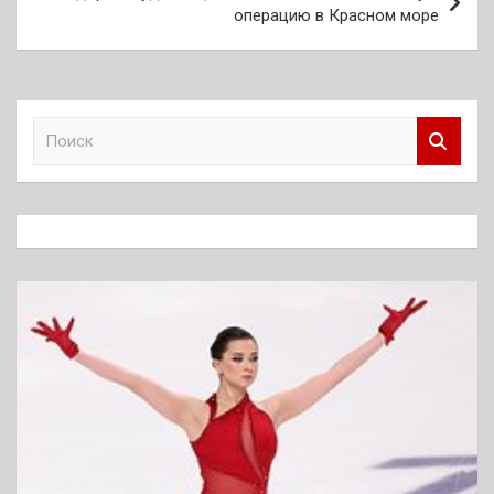
операцию в Красном море
П
о
и
с
к