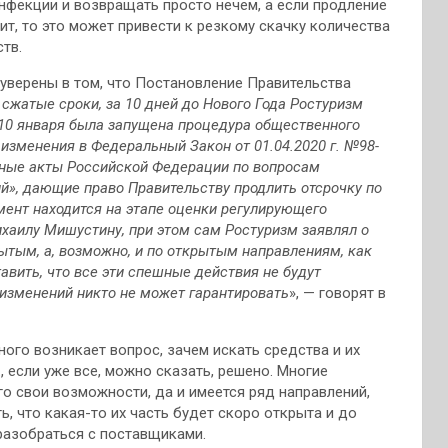
нфекции и возвращать просто нечем, а если продление
т, то это может привести к резкому скачку количества
тв.
уверены в том, что Постановление Правительства
 сжатые сроки, за 10 дней до Нового Года Ростуризм
 10 января была запущена процедура общественного
изменения в Федеральный Закон от 01.04.2020 г. №98-
ьные акты Российской Федерации по вопросам
», дающие право Правительству продлить отсрочку по
мент находится на этапе оценки регулирующего
ихаилу Мишустину, при этом сам Ростуризм заявлял о
рытым, а, возможно, и по открытым направлениям, как
авить, что все эти спешные действия не будут
 изменений никто не может гарантировать
», — говорят в
ого возникает вопрос, зачем искать средства и их
, если уже все, можно сказать, решено. Многие
го свои возможности, да и имеется ряд направлений,
ь, что какая-то их часть будет скоро открыта и до
разобраться с поставщиками.