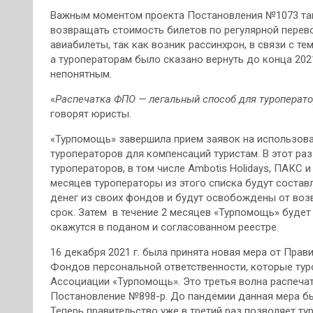
Важным моментом проекта Постановления №1073 такж
возвращать стоимость билетов по регулярной перево
авиабилеты, так как возник рассинхрон, в связи с те
а туроператорам было сказано вернуть до конца 2021
непонятным.
«
Распечатка ФПО — легальный способ для туроперато
говорят юристы.
«Турпомощь» завершила прием заявок на использова
туроператоров для компенсаций туристам. В этот р
туроператоров, в том числе Ambotis Holidays, ПАКС и
месяцев туроператоры из этого списка будут состав
денег из своих фондов и будут освобождены от воз
срок. Затем в течение 2 месяцев «Турпомощь» будет
окажутся в поданом и согласованном реестре.
16 декабря 2021 г. была принята новая мера от Пра
Фондов персональной ответственности, которые ту
Ассоциации «Турпомощь». Это третья волна распечат
Постановление №898-р. До пандемии данная мера бы
Теперь правительство уже в третий раз позволяет т