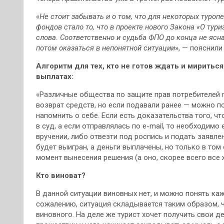
«
Не стоит забывать и о том, что для некоторых туроп
фондов стало то, что в проекте нового Закона «О тур
слова. Соответственно и судьба ФПО до конца не ясна
потом оказаться в непонятной ситуации
», — пояснили
Алгоритм для тех, кто не готов ждать и мириться
выплатах:
«Различные общества по защите прав потребителей 
возврат средств, но если подавали ранее — можно по
напомнить о себе. Если есть доказательства того, ч
в суд, а если отправлялась по e-mail, то необходим
вручении, либо отвезти под роспись и подать заявле
будет выигран, а деньги выплачены, но только в том
момент вынесения решения (а оно, скорее всего все 
Кто виноват?
В данной ситуации виновных нет, и можно понять каж
сожалению, ситуация складывается таким образом, ч
виновного. На деле же турист хочет получить свои д