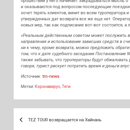
прошествии у него начинает закрадываться мысль о т
и оказываются под вопросом последующие поездки на
хочет терять клиентов, винит во всем туроператора и
утвержденных дат возврата все же еще нет. Оператор
новых мер, так как подписание вот-вот состоится, а л
«
Реальным действенным советом может послужить вс
направления и использование зависших средств в счет
ни к чему, кроме возврата, можно предложить обратит
том, что к дате судебного заседания Постановление №
также забывать, что туроператоры будут обжаловать 
говоря, турист рискует потратить время и деньги впу
Источник:
trn-news
Метки:
Коронавирус
,
Теги
Навигация
TEZ TOUR возвращается на Хайнань
по