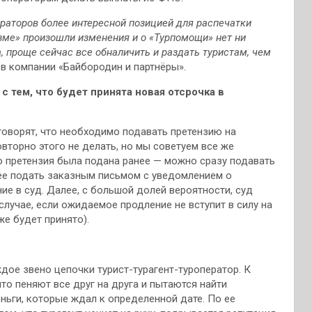
ераторов более интересной позицией для распечатки
изме» произошли изменения и о «Турпомощи» нет ни
, проще сейчас все обналичить и раздать туристам, чем
 в компании «Байбородин и партнёры».
 с тем, что будет принята новая отсрочка в
говорят, что необходимо подавать претензию на
вторно этого не делать, но мы советуем все же
то претензия была подана ранее — можно сразу подавать
о ее подать заказным письмом с уведомлением о
ние в суд. Далее, с большой долей вероятности, суд
 случае, если ожидаемое продление не вступит в силу на
же будет принято).
дое звено цепочки турист-турагент-туроператор. К
то пеняют все друг на друга и пытаются найти
еньги, которые ждал к определенной дате. По ее