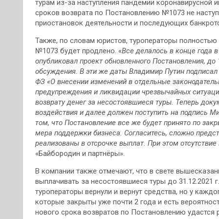
турам из-за наступления пандемии коронавирусной и
сроков возврата по Постановлению №1073 не наступи
приостановок деятельности и последующих банкротс
Также, по словам юристов, туроператоры полностью 
№1073 будет продлено. «
Все делалось в конце года в
опубликовал проект обновленного Постановления, до
обсуждения. В эти же даты Владимир Путин подписал 
ФЗ «О внесении изменений в отдельные законодател
предупреждения и ликвидации чрезвычайных ситуаций
возврату денег за несостоявшиеся туры. Теперь доку
воздействия и далее должен поступить на подпись М
том, что Постановление все же будет принято по зак
мера поддержки бизнеса. Согласитесь, сложно предст
реализованы в отсрочке выплат. При этом отсутствие
«Байбородин и партнёры».
В компании также отмечают, что в свете вышесказанн
выплачивать за несостоявшиеся туры до 31.12.2021 г.
туроператоры вернули и вернут средства, но у каждо
которые закрыты уже почти 2 года и есть вероятност
нового срока возвратов по Постановлению удастся 