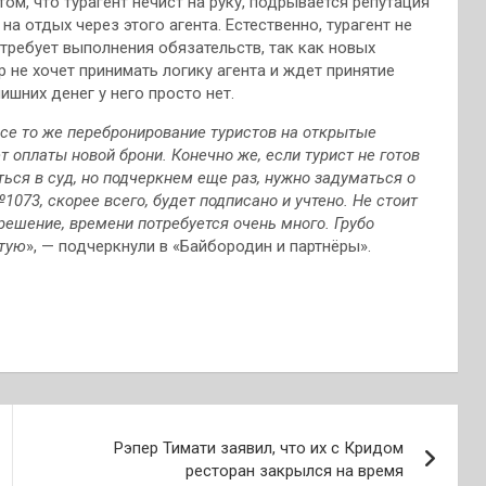
ом, что турагент нечист на руку, подрывается репутация
 отдых через этого агента. Естественно, турагент не
 требует выполнения обязательств, так как новых
 не хочет принимать логику агента и ждет принятие
ишних денег у него просто нет.
е то же перебронирование туристов на открытые
 оплаты новой брони. Конечно же, если турист не готов
ься в суд, но подчеркнем еще раз, нужно задуматься о
1073, скорее всего, будет подписано и учтено. Не стоит
решение, времени потребуется очень много. Грубо
стую
», — подчеркнули в «Байбородин и партнёры».
Рэпер Тимати заявил, что их с Кридом
ресторан закрылся на время