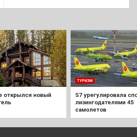
ТУРИЗМ
е открылся новый
S7 урегулировала спо
тель
лизингодателями 45
самолетов