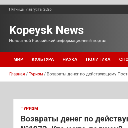
Перейти
Пятница, 7 августа, 2026
к
содержимому
Kopeysk News
Новостной Российский информационный портал.
МИР
КУЛЬТУРА
НАУКА
ПОЛИТИКА
СП
Главная
Туризм
Возвраты денег по действующему Пост
ТУРИЗМ
Возвраты денег по дейст