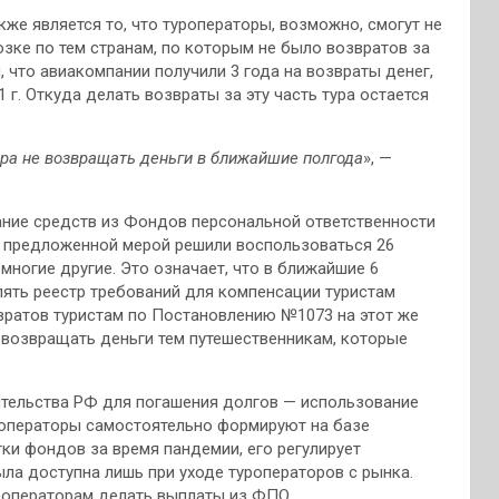
е является то, что туроператоры, возможно, смогут не
зке по тем странам, по которым не было возвратов за
м, что авиакомпании получили 3 года на возвраты денег,
 г. Откуда делать возвраты за эту часть тура остается
ра не возвращать деньги в ближайшие полгода
», —
ние средств из Фондов персональной ответственности
аз предложенной мерой решили воспользоваться 26
 многие другие. Это означает, что в ближайшие 6
лять реестр требований для компенсации туристам
вратов туристам по Постановлению №1073 на этот же
 возвращать деньги тем путешественникам, которые
вительства РФ для погашения долгов — использование
роператоры самостоятельно формируют на базе
ки фондов за время пандемии, его регулирует
ла доступна лишь при уходе туроператоров с рынка.
уроператорам делать выплаты из ФПО.