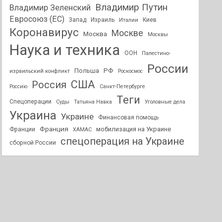
Владимир Путин
Владимир Зеленский
Евросоюз (ЕС)
Запад
Израиль
Киев
Италии
Коронавирус
Москве
Москва
Москвы
Наука и техника
ООН
Палестино-
России
РФ
Польша
израильский конфликт
Роскосмос
США
Россия
Россию
Санкт-Петербурге
Теги
Спецоперации
Суды
Татьяна Навка
Уголовные дела
Украина
Украине
Финансовая помощь
Франция
мобилизация на Украине
Франции
ХАМАС
спецоперация на Украине
сборной России