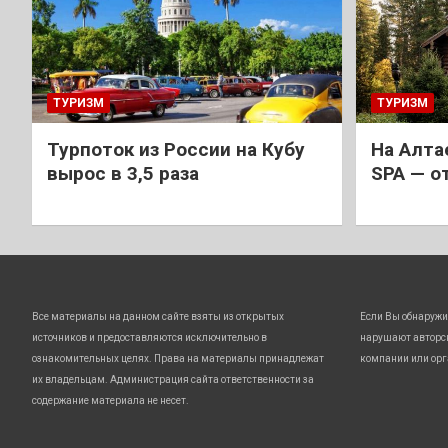
ТУРИЗМ
ТУРИЗМ
Турпоток из России на Кубу
На Алта
вырос в 3,5 раза
SPA — о
Все материалы на данном сайте взяты из открытых
Если Вы обнаружи
источников и предоставляются исключительно в
нарушают авторс
ознакомительных целях. Права на материалы принадлежат
компании или орг
их владельцам. Администрация сайта ответственности за
содержание материала не несет.