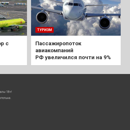
ТУРИЗМ
р с
Пассажиропоток
авиакомпаний
РФ увеличился почти на 9%
алы 18+!
ательна.