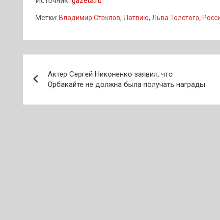
Источник:
gazeta.ru
Метки:
Владимир Стеклов
,
Латвию
,
Льва Толстого
,
Росс
Навигация
Актер Сергей Никоненко заявил, что
по
Орбакайте не должна была получать награды
записям