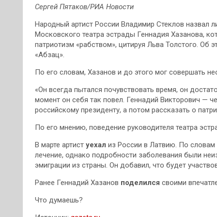
Сергей Пятаков/РИА Новости
Народный артист России Владимир Стеклов назвал 
Московского театра эстрады Геннадия Хазанова, ко
патриотизм «рабством», цитируя Льва Толстого. Об 
«Абзац».
По его словам, Хазанов и до этого мог совершать н
«Он всегда пытался почувствовать время, он достат
момент он себя так повел. Геннадий Викторович — 
российскому президенту, а потом рассказать о патри
По его мнению, поведение руководителя театра эстра
В марте артист
уехал
из России в Латвию. По словам
лечение, однако подробности заболевания были неи
эмиграции из страны. Он добавил, что будет участво
Ранее Геннадий Хазанов
поделился
своими впечатле
Что думаешь?