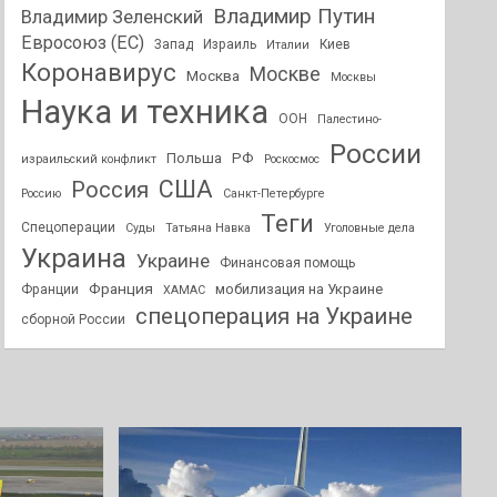
Владимир Путин
Владимир Зеленский
Евросоюз (ЕС)
Запад
Израиль
Киев
Италии
Коронавирус
Москве
Москва
Москвы
Наука и техника
ООН
Палестино-
России
РФ
Польша
израильский конфликт
Роскосмос
США
Россия
Россию
Санкт-Петербурге
Теги
Спецоперации
Суды
Татьяна Навка
Уголовные дела
Украина
Украине
Финансовая помощь
Франция
мобилизация на Украине
Франции
ХАМАС
спецоперация на Украине
сборной России