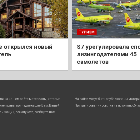
ТУРИЗМ
е открылся новый
S7 урегулировала спо
тель
лизингодателями 45
самолетов
ли на нашем сайте материалы, которые
На сайте могут быть опубликованы матери
кие права, принадлежащие Вам, Вашей
При цитировании ссылка на источник обяз
анизации, пожалуйста, сообщите нам.