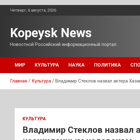
Перейти
Четверг, 6 августа, 2026
к
содержимому
Kopeysk News
Новостной Российский информационный портал.
МИР
КУЛЬТУРА
НАУКА
ПОЛИТИКА
СП
Главная
Культура
Владимир Стеклов назвал актера Хаз
КУЛЬТУРА
Владимир Стеклов назвал а