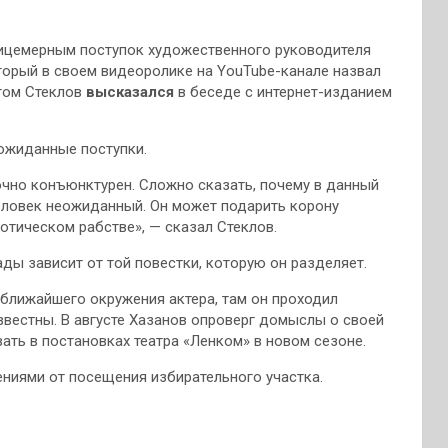
лицемерным поступок художественного руководителя
торый в своем видеоролике на YouTube-канале назвал
этом Стеклов
высказался
в беседе с интернет-изданием
еожиданные поступки.
очно конъюнктурен. Сложно сказать, почему в данный
человек неожиданный. Он может подарить корону
отическом рабстве», — сказал Стеклов.
ды зависит от той повестки, которую он разделяет.
 ближайшего окружения актера, там он проходил
звестны. В августе Хазанов опроверг домыслы о своей
вать в постановках театра «Ленком» в новом сезоне.
ниями от посещения избирательного участка.