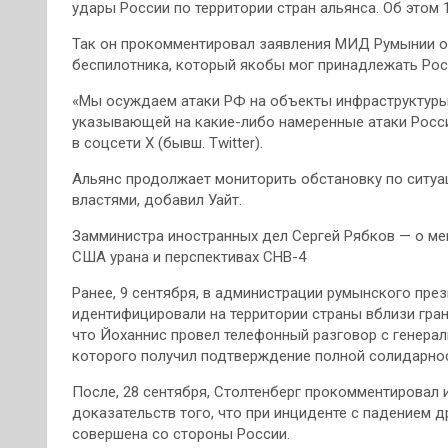
удары России по территории стран альянса. Об этом 
Так он прокомментировал заявления МИД Румынии о 
беспилотника, который якобы мог принадлежать Рос
«Мы осуждаем атаки РФ на объекты инфраструктуры 
указывающей на какие-либо намеренные атаки Росси
в соцсети X (бывш. Twitter).
Альянс продолжает мониторить обстановку по ситуац
властями, добавил Уайт.
Замминистра иностранных дел Сергей Рябков — о мен
США урана и перспективах СНВ-4
Ранее, 9 сентября, в администрации румынского пре
идентифицировали на территории страны вблизи гра
что Йоханнис провел телефонный разговор с генера
которого получил подтверждение полной солидарнос
После, 28 сентября, Столтенберг прокомментировал и
доказательств того, что при инциденте с падением 
совершена со стороны России.