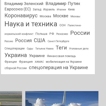
Владимир Путин
Владимир Зеленский
Евросоюз (ЕС)
Запад
Израиль
Киев
Италии
Коронавирус
Москве
Москва
Москвы
Наука и техника
ООН
Палестино-
России
РФ
Польша
израильский конфликт
Роскосмос
США
Россия
Россию
Санкт-Петербурге
Теги
Спецоперации
Суды
Татьяна Навка
Уголовные дела
Украина
Украине
Финансовая помощь
Франция
мобилизация на Украине
Франции
ХАМАС
спецоперация на Украине
сборной России