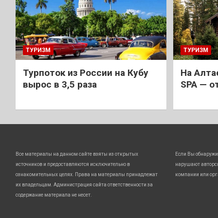
ТУРИЗМ
ТУРИЗМ
Турпоток из России на Кубу
На Алта
вырос в 3,5 раза
SPA — о
Все материалы на данном сайте взяты из открытых
Если Вы обнаружи
источников и предоставляются исключительно в
нарушают авторс
ознакомительных целях. Права на материалы принадлежат
компании или орг
их владельцам. Администрация сайта ответственности за
содержание материала не несет.