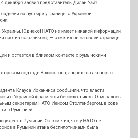
14 декабря заявил представитель Дилан Уайт.
падении на пустыре у границы с Украиной
сии.
Украины. [Однако] НАТО не имеет никакой информации,
и против союзников», — отметил он на своей странице
ии и остается в близком контакте с румынскими
торском подходе Вашингтона, запрете на экспорт в
зидента Клауса Йоханниса сообщили, что власти
ницы с Украиной фрагменты беспилотников. Отмечалось,
льным секретарем НАТО Йенсом Столтенбергом, в ходе
ти с Румынией.
нцидент в Румынии. Он отметил, что у НАТО нет
дронов в Румынии атака беспилотниками была