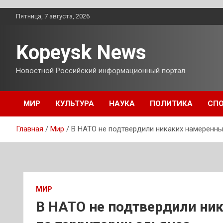
Перейти
Пятница, 7 августа, 2026
к
содержимому
Kopeysk News
Новостной Российский информационный портал.
МИР
КУЛЬТУРА
НАУКА
ПОЛИТИКА
СП
Главная
Мир
В НАТО не подтвердили никаких намеренны
МИР
В НАТО не подтвердили ни