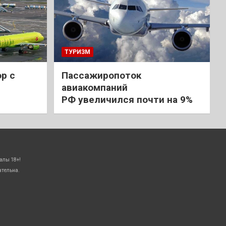
ТУРИЗМ
р с
Пассажиропоток
авиакомпаний
РФ увеличился почти на 9%
алы 18+!
ательна.