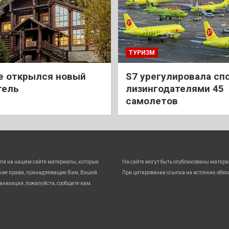
ТУРИЗМ
е открылся новый
S7 урегулировала спо
тель
лизингодателями 45
самолетов
ли на нашем сайте материалы, которые
На сайте могут быть опубликованы матери
кие права, принадлежащие Вам, Вашей
При цитировании ссылка на источник обяз
анизации, пожалуйста, сообщите нам.