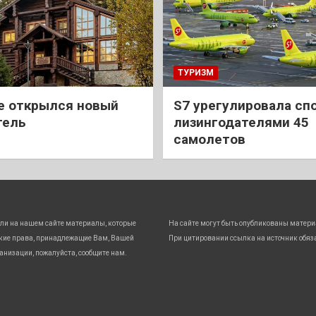
ТУРИЗМ
е открылся новый
S7 урегулировала спо
тель
лизингодателями 45
самолетов
ли на нашем сайте материалы, которые
На сайте могут быть опубликованы матери
кие права, принадлежащие Вам, Вашей
При цитировании ссылка на источник обяз
анизации, пожалуйста, сообщите нам.