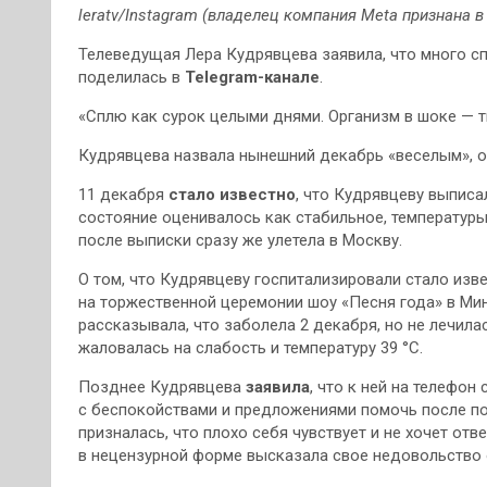
leratv/Instagram (владелец компания Meta признана 
Телеведущая Лера Кудрявцева заявила, что много сп
поделилась в
Telegram-канале
.
«Сплю как сурок целыми днями. Организм в шоке — т
Кудрявцева назвала нынешний декабрь «веселым», от
11 декабря
стало известно
, что Кудрявцеву выписа
состояние оценивалось как стабильное, температуры 
после выписки сразу же улетела в Москву.
О том, что Кудрявцеву госпитализировали стало изв
на торжественной церемонии шоу «Песня года» в Мин
рассказывала, что заболела 2 декабря, но не лечилас
жаловалась на слабость и температуру 39 °C.
Позднее Кудрявцева
заявила
, что к ней на телефо
с беспокойствами и предложениями помочь после по
призналась, что плохо себя чувствует и не хочет от
в нецензурной форме высказала свое недовольство 