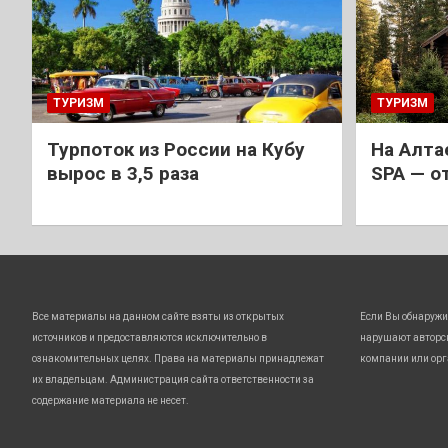
ТУРИЗМ
ТУРИЗМ
Турпоток из России на Кубу
На Алта
вырос в 3,5 раза
SPA — о
Все материалы на данном сайте взяты из открытых
Если Вы обнаружи
источников и предоставляются исключительно в
нарушают авторс
ознакомительных целях. Права на материалы принадлежат
компании или орг
их владельцам. Администрация сайта ответственности за
содержание материала не несет.