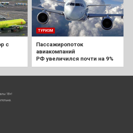
ТУРИЗМ
р с
Пассажиропоток
авиакомпаний
РФ увеличился почти на 9%
алы 18+!
ательна.