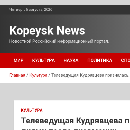
Перейти
Четверг, 6 августа, 2026
к
содержимому
Kopeysk News
Новостной Российский информационный портал.
МИР
КУЛЬТУРА
НАУКА
ПОЛИТИКА
СП
Главная
Культура
Телеведущая Кудрявцева призналась,
КУЛЬТУРА
Телеведущая Кудрявцева п