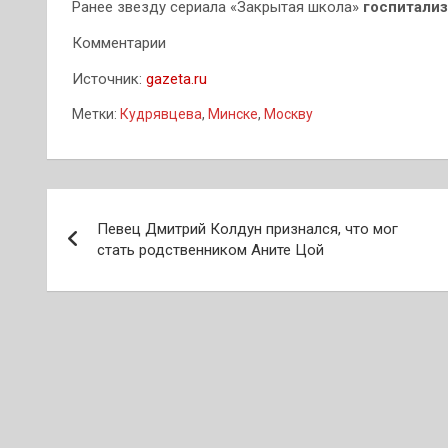
Ранее звезду сериала «Закрытая школа»
госпитали
Комментарии
Источник:
gazeta.ru
Метки:
Кудрявцева
,
Минске
,
Москву
Навигация
Певец Дмитрий Колдун признался, что мог
по
стать родственником Аните Цой
записям