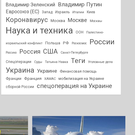
Владимир Путин
Владимир Зеленский
Евросоюз (ЕС)
Запад
Израиль
Киев
Италии
Коронавирус
Москве
Москва
Москвы
Наука и техника
ООН
Палестино-
России
РФ
Польша
израильский конфликт
Роскосмос
США
Россия
Россию
Санкт-Петербурге
Теги
Спецоперации
Суды
Татьяна Навка
Уголовные дела
Украина
Украине
Финансовая помощь
Франция
мобилизация на Украине
Франции
ХАМАС
спецоперация на Украине
сборной России