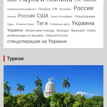
ООН
Москвы
Палестино-
России
РФ
Польша
израильский конфликт
Роскосмос
США
Россия
Спецоперации
Россию
Санкт-Петербурге
Украина
Теги
Суды
Татьяна Навка
Уголовные дела
Украине
Франция
Финансовая помощь
Франции
ХАМАС
мобилизация на Украине
сборной России
спецоперация на Украине
Туризм