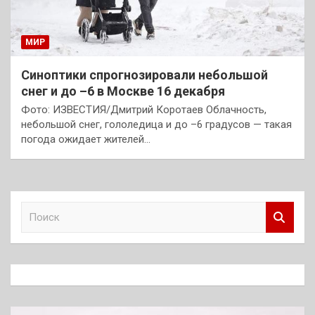
МИР
Синоптики спрогнозировали небольшой
снег и до –6 в Москве 16 декабря
Фото: ИЗВЕСТИЯ/Дмитрий Коротаев Облачность,
небольшой снег, гололедица и до –6 градусов — такая
погода ожидает жителей…
П
о
и
с
к