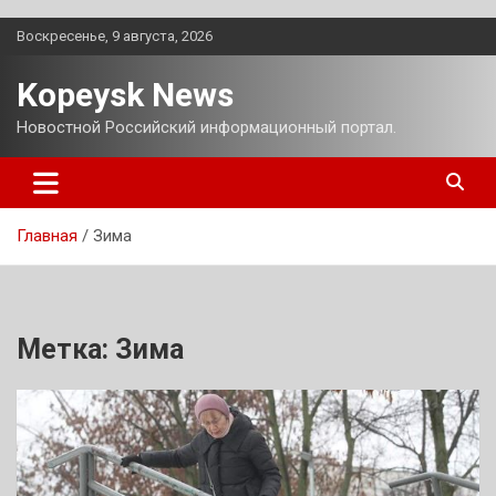
Перейти
Воскресенье, 9 августа, 2026
к
содержимому
Kopeysk News
Новостной Российский информационный портал.
Главная
Зима
Метка:
Зима