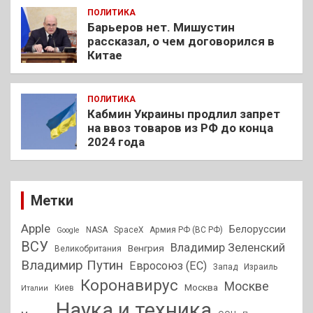
ПОЛИТИКА
Барьеров нет. Мишустин
рассказал, о чем договорился в
Китае
ПОЛИТИКА
Кабмин Украины продлил запрет
на ввоз товаров из РФ до конца
2024 года
Метки
Apple
Белоруссии
NASA
SpaceX
Армия РФ (ВС РФ)
Google
ВСУ
Владимир Зеленский
Венгрия
Великобритания
Владимир Путин
Евросоюз (ЕС)
Запад
Израиль
Коронавирус
Москве
Москва
Киев
Италии
Наука и техника