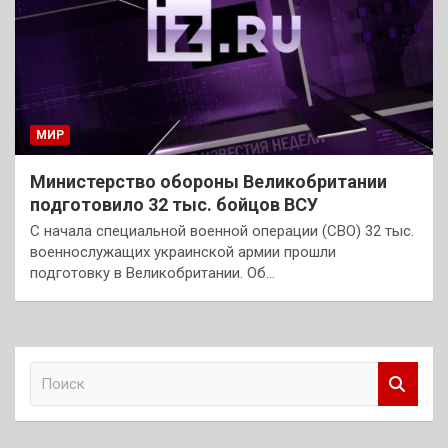
МИР
Министерство обороны Великобритании
подготовило 32 тыс. бойцов ВСУ
С начала специальной военной операции (СВО) 32 тыс.
военнослужащих украинской армии прошли
подготовку в Великобритании. Об…
П
о
и
с