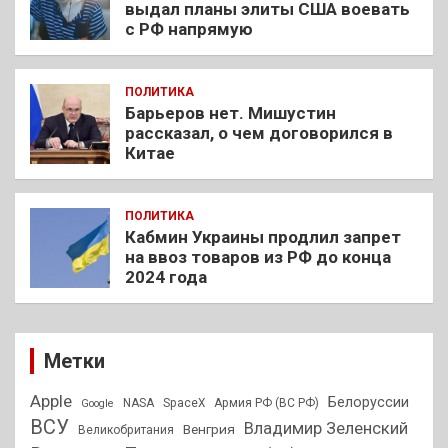
выдал планы элиты США воевать
с РФ напрямую
ПОЛИТИКА
Барьеров нет. Мишустин
рассказал, о чем договорился в
Китае
ПОЛИТИКА
Кабмин Украины продлил запрет
на ввоз товаров из РФ до конца
2024 года
Метки
Apple
Белоруссии
NASA
SpaceX
Армия РФ (ВС РФ)
Google
ВСУ
Владимир Зеленский
Венгрия
Великобритания