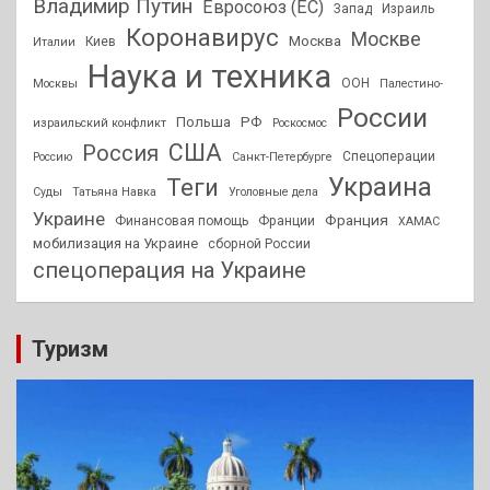
Владимир Путин
Евросоюз (ЕС)
Запад
Израиль
Коронавирус
Москве
Москва
Киев
Италии
Наука и техника
ООН
Москвы
Палестино-
России
РФ
Польша
израильский конфликт
Роскосмос
США
Россия
Спецоперации
Россию
Санкт-Петербурге
Украина
Теги
Суды
Татьяна Навка
Уголовные дела
Украине
Франция
Финансовая помощь
Франции
ХАМАС
мобилизация на Украине
сборной России
спецоперация на Украине
Туризм