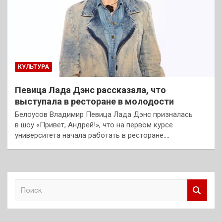
КУЛЬТУРА
Певица Лада Дэнс рассказала, что
выступала в ресторане в молодости
Белоусов Владимир Певица Лада Дэнс призналась
в шоу «Привет, Андрей!», что на первом курсе
университета начала работать в ресторане.…
П
о
и
с