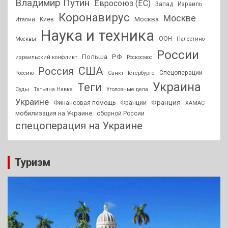
Владимир Путин
Евросоюз (ЕС)
Запад
Израиль
Коронавирус
Москве
Москва
Киев
Италии
Наука и техника
ООН
Москвы
Палестино-
России
РФ
Польша
израильский конфликт
Роскосмос
США
Россия
Спецоперации
Россию
Санкт-Петербурге
Украина
Теги
Суды
Татьяна Навка
Уголовные дела
Украине
Франция
Финансовая помощь
Франции
ХАМАС
мобилизация на Украине
сборной России
спецоперация на Украине
Туризм