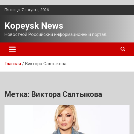
Перейти
Пятница, 7 августа, 2026
к
содержимому
Kopeysk News
Новостной Российский информационный портал.
Главная
Виктора Салтыкова
Метка:
Виктора Салтыкова