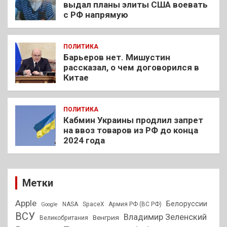
выдал планы элиты США воевать
с РФ напрямую
ПОЛИТИКА
Барьеров нет. Мишустин
рассказал, о чем договорился в
Китае
ПОЛИТИКА
Кабмин Украины продлил запрет
на ввоз товаров из РФ до конца
2024 года
Метки
Apple
Белоруссии
NASA
SpaceX
Армия РФ (ВС РФ)
Google
ВСУ
Владимир Зеленский
Венгрия
Великобритания