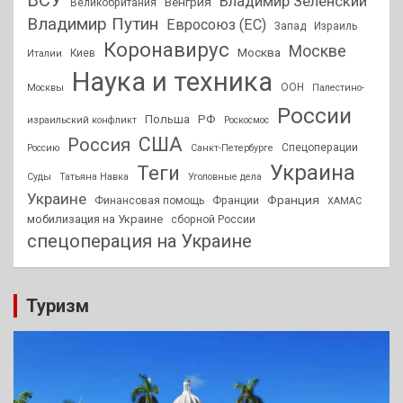
ВСУ
Владимир Зеленский
Венгрия
Великобритания
Владимир Путин
Евросоюз (ЕС)
Запад
Израиль
Коронавирус
Москве
Москва
Киев
Италии
Наука и техника
ООН
Москвы
Палестино-
России
РФ
Польша
израильский конфликт
Роскосмос
США
Россия
Спецоперации
Россию
Санкт-Петербурге
Украина
Теги
Суды
Татьяна Навка
Уголовные дела
Украине
Франция
Финансовая помощь
Франции
ХАМАС
мобилизация на Украине
сборной России
спецоперация на Украине
Туризм