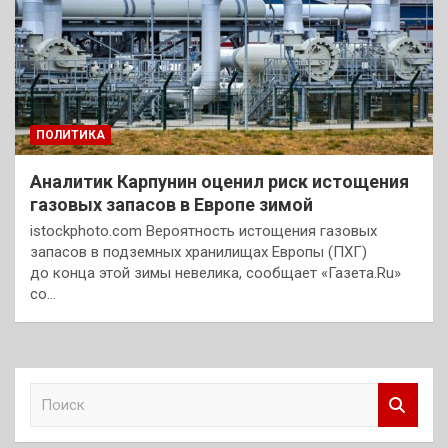
ПОЛИТИКА
Аналитик Карпунин оценил риск истощения
газовых запасов в Европе зимой
istockphoto.com Вероятность истощения газовых
запасов в подземных хранилищах Европы (ПХГ)
до конца этой зимы невелика, сообщает «Газета.Ru»
со…
П
о
и