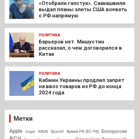
«Отобрали галстук». Саакашвили
выдал планы элиты США воевать
с РФ напрямую
ПОЛИТИКА
Барьеров нет. Мишустин
рассказал, о чем договорился в
Китае
ПОЛИТИКА
Кабмин Украины продлил запрет
на ввоз товаров из РФ до конца
2024 года
Метки
Apple
Белоруссии
NASA
SpaceX
Армия РФ (ВС РФ)
Google