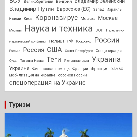
ВСУ
Владимир Зеленский
Венгрия
Великобритания
Владимир Путин
Евросоюз (ЕС)
Запад
Израиль
Коронавирус
Москве
Москва
Киев
Италии
Наука и техника
ООН
Москвы
Палестино-
России
РФ
Польша
израильский конфликт
Роскосмос
США
Россия
Спецоперации
Россию
Санкт-Петербурге
Украина
Теги
Суды
Татьяна Навка
Уголовные дела
Украине
Франция
Финансовая помощь
Франции
ХАМАС
мобилизация на Украине
сборной России
спецоперация на Украине
Туризм