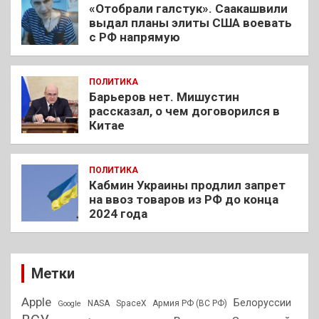
«Отобрали галстук». Саакашвили
выдал планы элиты США воевать
с РФ напрямую
ПОЛИТИКА
Барьеров нет. Мишустин
рассказал, о чем договорился в
Китае
ПОЛИТИКА
Кабмин Украины продлил запрет
на ввоз товаров из РФ до конца
2024 года
Метки
Apple
Белоруссии
NASA
SpaceX
Армия РФ (ВС РФ)
Google