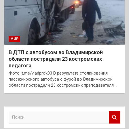
МИР
В ДТП с автобусом во Владимирской
области пострадали 23 костромских
педагога
Фото: t.me/vladprok33 В результате столкновения
пассажирского автобуса с фурой во Владимирской
области пострадали 23 костромских преподавателя.…
П
о
и