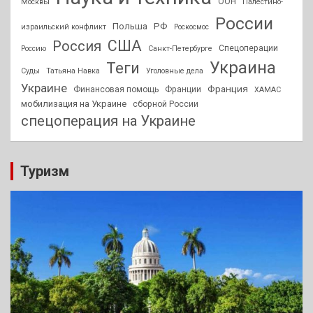
ООН
Москвы
Палестино-
России
РФ
Польша
израильский конфликт
Роскосмос
США
Россия
Спецоперации
Россию
Санкт-Петербурге
Украина
Теги
Суды
Татьяна Навка
Уголовные дела
Украине
Франция
Финансовая помощь
Франции
ХАМАС
мобилизация на Украине
сборной России
спецоперация на Украине
Туризм