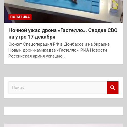
ПОЛИТИКА
Ночной ужас дрона «Гастелло». Сводка СВО
на утро 17 декабря
Сюжет Спецоперация РФ в Донбассе и на Украине
Новый дрон-камикадзе «Гастелло». РИА Новости
Российская армия успешно…
П
о
и
с
к