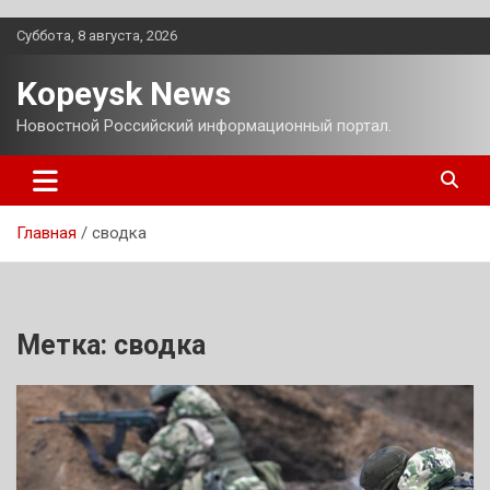
Перейти
Суббота, 8 августа, 2026
к
содержимому
Kopeysk News
Новостной Российский информационный портал.
Главная
сводка
Метка:
сводка