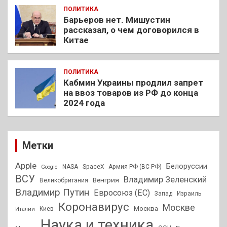
ПОЛИТИКА
Барьеров нет. Мишустин
рассказал, о чем договорился в
Китае
ПОЛИТИКА
Кабмин Украины продлил запрет
на ввоз товаров из РФ до конца
2024 года
Метки
Apple
Белоруссии
NASA
SpaceX
Армия РФ (ВС РФ)
Google
ВСУ
Владимир Зеленский
Венгрия
Великобритания
Владимир Путин
Евросоюз (ЕС)
Запад
Израиль
Коронавирус
Москве
Москва
Киев
Италии
Наука и техника