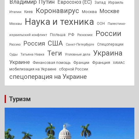
Владимир Путин
Евросоюз (ЕС)
Запад
Израиль
Коронавирус
Москве
Москва
Киев
Италии
Наука и техника
ООН
Москвы
Палестино-
России
РФ
Польша
израильский конфликт
Роскосмос
США
Россия
Спецоперации
Россию
Санкт-Петербурге
Украина
Теги
Суды
Татьяна Навка
Уголовные дела
Украине
Франция
Финансовая помощь
Франции
ХАМАС
мобилизация на Украине
сборной России
спецоперация на Украине
Туризм