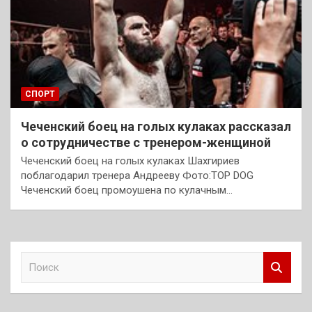
СПОРТ
Чеченский боец на голых кулаках рассказал
о сотрудничестве с тренером-женщиной
Чеченский боец на голых кулаках Шахгириев
поблагодарил тренера Андрееву Фото:TOP DOG
Чеченский боец промоушена по кулачным…
П
о
и
с