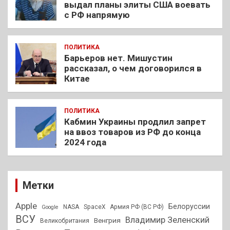
выдал планы элиты США воевать
с РФ напрямую
ПОЛИТИКА
Барьеров нет. Мишустин
рассказал, о чем договорился в
Китае
ПОЛИТИКА
Кабмин Украины продлил запрет
на ввоз товаров из РФ до конца
2024 года
Метки
Apple
Белоруссии
NASA
SpaceX
Армия РФ (ВС РФ)
Google
ВСУ
Владимир Зеленский
Венгрия
Великобритания