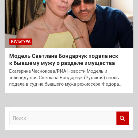
КУЛЬТУРА
Модель Светлана Бондарчук подала иск
к бывшему мужу о разделе имущества
Екатерина Чеснокова/РИА Новости Модель и
телеведущая Светлана Бондарчук (Рудская) вновь
подала в суд на бывшего мужа режиссера Федора…
П
о
и
с