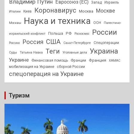
Владимир Путин
Евросоюз (ЕС)
Запад
Израиль
Коронавирус
Москве
Москва
Киев
Италии
Наука и техника
ООН
Москвы
Палестино-
России
РФ
Польша
израильский конфликт
Роскосмос
США
Россия
Спецоперации
Россию
Санкт-Петербурге
Украина
Теги
Суды
Татьяна Навка
Уголовные дела
Украине
Франция
Финансовая помощь
Франции
ХАМАС
мобилизация на Украине
сборной России
спецоперация на Украине
Туризм