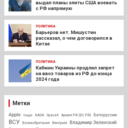
выдал планы элиты США воевать
с РФ напрямую
ПОЛИТИКА
Барьеров нет. Мишустин
рассказал, о чем договорился в
Китае
ПОЛИТИКА
Кабмин Украины продлил запрет
на ввоз товаров из РФ до конца
2024 года
Метки
Apple
Белоруссии
NASA
SpaceX
Армия РФ (ВС РФ)
Google
ВСУ
Владимир Зеленский
Венгрия
Великобритания