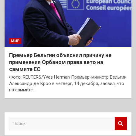
МИР
Премьер Бельгии объяснил причину не
применения Орбаном права вето на
саммите ЕС
Фото: REUTERS/Yves Herman Премьер-министр Бельгии
Александр де Кроо в четверг, 14 декабря, заявил, что
на саммите…
П
о
и