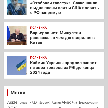
«Отобрали галстук». Саакашвили
выдал планы элиты США воевать
с РФ напрямую
ПОЛИТИКА
Барьеров нет. Мишустин
рассказал, о чем договорился в
Китае
ПОЛИТИКА
Кабмин Украины продлил запрет
на ввоз товаров из РФ до конца
2024 года
Метки
Apple
Белоруссии
NASA
SpaceX
Армия РФ (ВС РФ)
Google