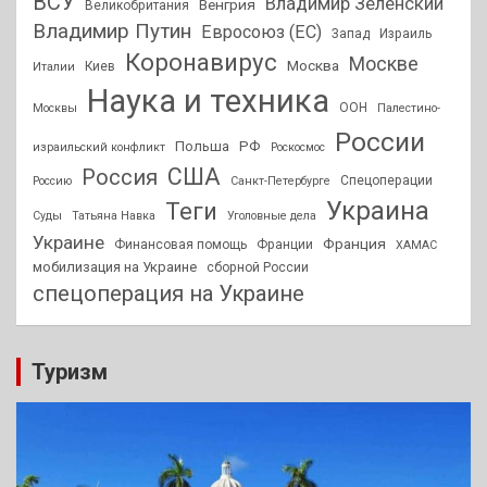
ВСУ
Владимир Зеленский
Венгрия
Великобритания
Владимир Путин
Евросоюз (ЕС)
Запад
Израиль
Коронавирус
Москве
Москва
Киев
Италии
Наука и техника
ООН
Москвы
Палестино-
России
РФ
Польша
израильский конфликт
Роскосмос
США
Россия
Спецоперации
Россию
Санкт-Петербурге
Украина
Теги
Суды
Татьяна Навка
Уголовные дела
Украине
Франция
Финансовая помощь
Франции
ХАМАС
мобилизация на Украине
сборной России
спецоперация на Украине
Туризм