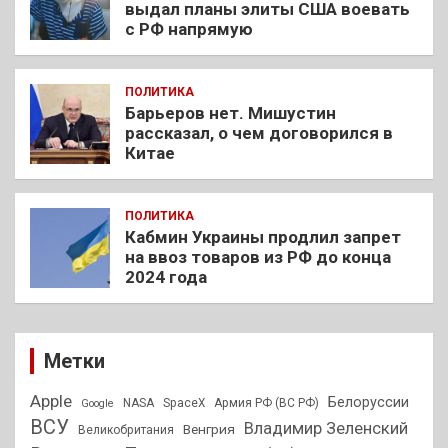
выдал планы элиты США воевать
с РФ напрямую
ПОЛИТИКА
Барьеров нет. Мишустин
рассказал, о чем договорился в
Китае
ПОЛИТИКА
Кабмин Украины продлил запрет
на ввоз товаров из РФ до конца
2024 года
Метки
Apple
Белоруссии
NASA
SpaceX
Армия РФ (ВС РФ)
Google
ВСУ
Владимир Зеленский
Венгрия
Великобритания