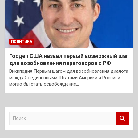
ПОЛИТИКА
Госдеп США назвал первый возможный шаг
для возобновления переговоров с РФ
Википедия Первым шагом для возобновления диалога
между Соединенными Штатами Америки и Россией
могло бы стать освобождение…
П
о
и
с