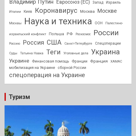
Владимир Путин
Евросоюз (ЕС)
Запад
Израиль
Коронавирус
Москве
Москва
Киев
Италии
Наука и техника
ООН
Москвы
Палестино-
России
РФ
Польша
израильский конфликт
Роскосмос
США
Россия
Спецоперации
Россию
Санкт-Петербурге
Украина
Теги
Суды
Татьяна Навка
Уголовные дела
Украине
Франция
Финансовая помощь
Франции
ХАМАС
мобилизация на Украине
сборной России
спецоперация на Украине
Туризм