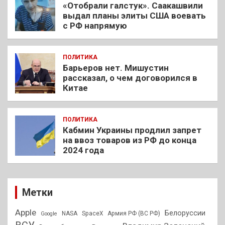
«Отобрали галстук». Саакашвили
выдал планы элиты США воевать
с РФ напрямую
ПОЛИТИКА
Барьеров нет. Мишустин
рассказал, о чем договорился в
Китае
ПОЛИТИКА
Кабмин Украины продлил запрет
на ввоз товаров из РФ до конца
2024 года
Метки
Apple
Белоруссии
NASA
SpaceX
Армия РФ (ВС РФ)
Google