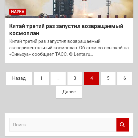
НАУКА
Китай третий раз запустил возвращаемый
космоплан
Китай третий раз запустил возвращаемый
экспериментальный космоплан. Об этом со ссылкой на
«Синьхуа» сообщает ТАСС. © Lenta.ru…
Пагинация
Назад
1
…
3
4
5
6
записей
Далее
П
о
и