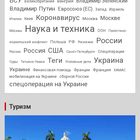
ВСУ
Владимир Зеленский
Венгрия
Великобритания
Владимир Путин
Евросоюз (ЕС)
Запад
Израиль
Коронавирус
Москве
Москва
Киев
Италии
Наука и техника
ООН
Москвы
Палестино-
России
РФ
Польша
израильский конфликт
Роскосмос
США
Россия
Спецоперации
Россию
Санкт-Петербурге
Украина
Теги
Суды
Татьяна Навка
Уголовные дела
Украине
Франция
Финансовая помощь
Франции
ХАМАС
мобилизация на Украине
сборной России
спецоперация на Украине
Туризм