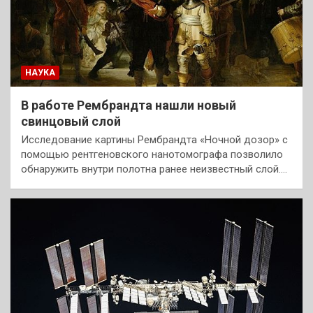
НАУКА
В работе Рембрандта нашли новый
свинцовый слой
Исследование картины Рембрандта «Ночной дозор» с
помощью рентгеновского нанотомографа позволило
обнаружить внутри полотна ранее неизвестный слой.…