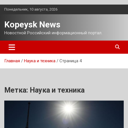
Перейти
Понедельник, 10 августа, 2026
к
содержимому
Kopeysk News
Новостной Российский информационный портал.
Главная
Наука и техника
Страница 4
Метка:
Наука и техника