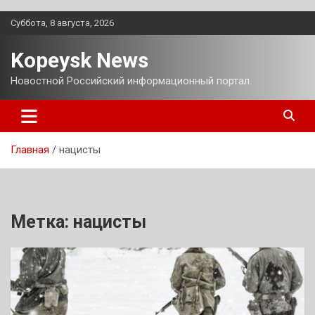
Перейти
Суббота, 8 августа, 2026
к
содержимому
Kopeysk News
Новостной Российский информационный портал.
Главная
нацисты
Метка:
нацисты