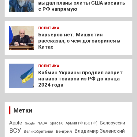
выдал планы элиты США воевать
с РФ напрямую
ПОЛИТИКА
Барьеров нет. Мишустин
рассказал, о чем договорился в
Китае
ПОЛИТИКА
Кабмин Украины продлил запрет
на ввоз товаров из РФ до конца
2024 года
Метки
Apple
Белоруссии
NASA
SpaceX
Армия РФ (ВС РФ)
Google
ВСУ
Владимир Зеленский
Венгрия
Великобритания