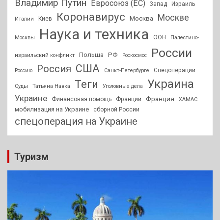
Владимир Путин
Евросоюз (ЕС)
Запад
Израиль
Коронавирус
Москве
Москва
Киев
Италии
Наука и техника
ООН
Москвы
Палестино-
России
РФ
Польша
израильский конфликт
Роскосмос
США
Россия
Спецоперации
Россию
Санкт-Петербурге
Украина
Теги
Суды
Татьяна Навка
Уголовные дела
Украине
Франция
Финансовая помощь
Франции
ХАМАС
мобилизация на Украине
сборной России
спецоперация на Украине
Туризм