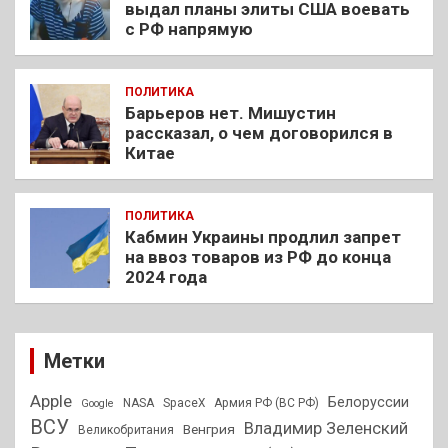
выдал планы элиты США воевать
с РФ напрямую
ПОЛИТИКА
Барьеров нет. Мишустин
рассказал, о чем договорился в
Китае
ПОЛИТИКА
Кабмин Украины продлил запрет
на ввоз товаров из РФ до конца
2024 года
Метки
Apple
Белоруссии
NASA
SpaceX
Армия РФ (ВС РФ)
Google
ВСУ
Владимир Зеленский
Венгрия
Великобритания