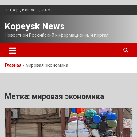
Перейти
Четверг, 6 августа, 2026
к
содержимому
Kopeysk News
Новостной Российский информационный портал.
Главная
мировая экономика
Метка:
мировая экономика