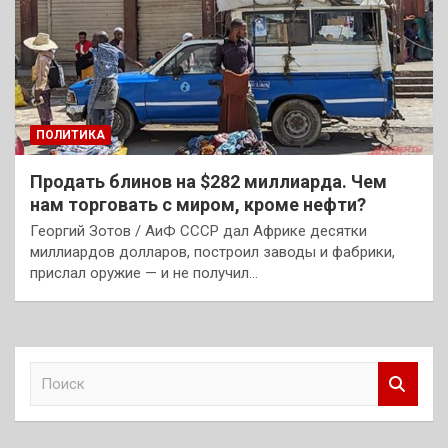
ПОЛИТИКА
Продать блинов на $282 миллиарда. Чем
нам торговать с миром, кроме нефти?
Георгий Зотов / АиФ СССР дал Африке десятки
миллиардов долларов, построил заводы и фабрики,
прислал оружие — и не получил…
П
о
и
с