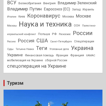
ВСУ
Владимир Зеленский
Венгрия
Великобритания
Владимир Путин
Евросоюз (ЕС)
Запад
Израиль
Коронавирус
Москве
Москва
Киев
Италии
Наука и техника
ООН
Москвы
Палестино-
России
РФ
Польша
израильский конфликт
Роскосмос
США
Россия
Спецоперации
Россию
Санкт-Петербурге
Украина
Теги
Суды
Татьяна Навка
Уголовные дела
Украине
Франция
Финансовая помощь
Франции
ХАМАС
мобилизация на Украине
сборной России
спецоперация на Украине
Туризм