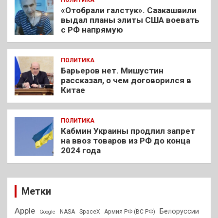
ПОЛИТИКА
«Отобрали галстук». Саакашвили
выдал планы элиты США воевать
с РФ напрямую
ПОЛИТИКА
Барьеров нет. Мишустин
рассказал, о чем договорился в
Китае
ПОЛИТИКА
Кабмин Украины продлил запрет
на ввоз товаров из РФ до конца
2024 года
Метки
Apple
Белоруссии
NASA
SpaceX
Армия РФ (ВС РФ)
Google