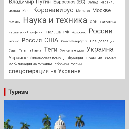
Владимир Путин
Евросоюз (ЕС)
Запад
Израиль
Коронавирус
Москве
Москва
Киев
Италии
Наука и техника
ООН
Москвы
Палестино-
России
РФ
Польша
израильский конфликт
Роскосмос
США
Россия
Спецоперации
Россию
Санкт-Петербурге
Украина
Теги
Суды
Татьяна Навка
Уголовные дела
Украине
Франция
Финансовая помощь
Франции
ХАМАС
мобилизация на Украине
сборной России
спецоперация на Украине
Туризм