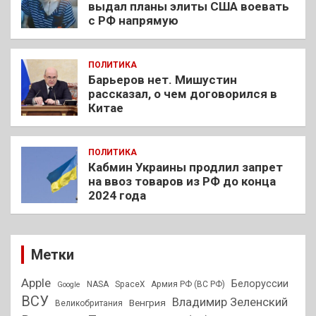
выдал планы элиты США воевать
с РФ напрямую
ПОЛИТИКА
Барьеров нет. Мишустин
рассказал, о чем договорился в
Китае
ПОЛИТИКА
Кабмин Украины продлил запрет
на ввоз товаров из РФ до конца
2024 года
Метки
Apple
Белоруссии
NASA
SpaceX
Армия РФ (ВС РФ)
Google
ВСУ
Владимир Зеленский
Венгрия
Великобритания