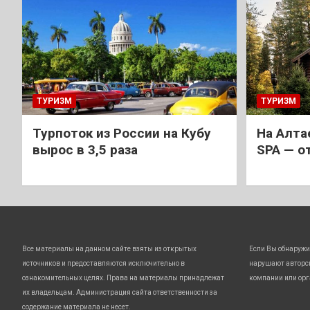
ТУРИЗМ
ТУРИЗМ
Турпоток из России на Кубу
На Алта
вырос в 3,5 раза
SPA — о
Все материалы на данном сайте взяты из открытых
Если Вы обнаружи
источников и предоставляются исключительно в
нарушают авторс
ознакомительных целях. Права на материалы принадлежат
компании или орг
их владельцам. Администрация сайта ответственности за
содержание материала не несет.