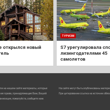
ТУРИЗМ
е открылся новый
S7 урегулировала спо
тель
лизингодателями 45
самолетов
ли на нашем сайте материалы, которые
На сайте могут быть опубликованы матери
кие права, принадлежащие Вам, Вашей
При цитировании ссылка на источник обяз
анизации, пожалуйста, сообщите нам.