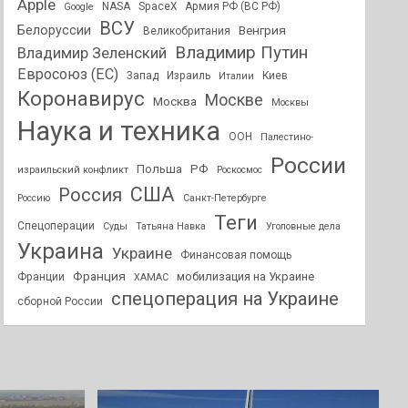
Apple
NASA
SpaceX
Армия РФ (ВС РФ)
Google
ВСУ
Белоруссии
Венгрия
Великобритания
Владимир Путин
Владимир Зеленский
Евросоюз (ЕС)
Запад
Израиль
Киев
Италии
Коронавирус
Москве
Москва
Москвы
Наука и техника
ООН
Палестино-
России
РФ
Польша
израильский конфликт
Роскосмос
США
Россия
Россию
Санкт-Петербурге
Теги
Спецоперации
Суды
Татьяна Навка
Уголовные дела
Украина
Украине
Финансовая помощь
Франция
мобилизация на Украине
Франции
ХАМАС
спецоперация на Украине
сборной России