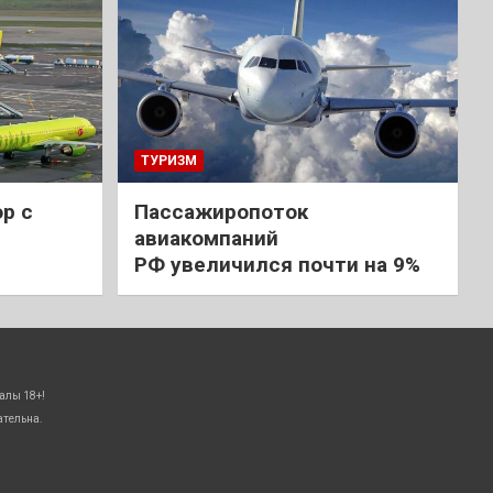
ТУРИЗМ
р с
Пассажиропоток
авиакомпаний
РФ увеличился почти на 9%
алы 18+!
ательна.