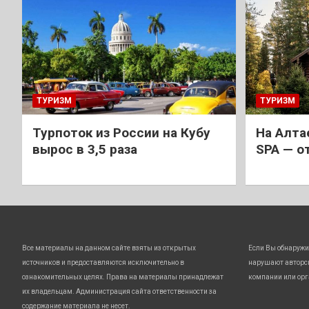
ТУРИЗМ
ТУРИЗМ
Турпоток из России на Кубу
На Алта
вырос в 3,5 раза
SPA — о
Все материалы на данном сайте взяты из открытых
Если Вы обнаружи
источников и предоставляются исключительно в
нарушают авторс
ознакомительных целях. Права на материалы принадлежат
компании или орг
их владельцам. Администрация сайта ответственности за
содержание материала не несет.