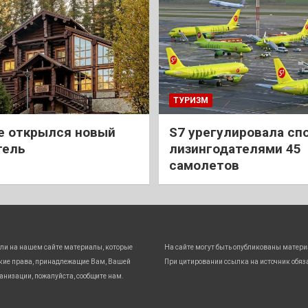
ТУРИЗМ
е открылся новый
S7 урегулировала спо
тель
лизингодателями 45
самолетов
ли на нашем сайте материалы, которые
На сайте могут быть опубликованы матери
кие права, принадлежащие Вам, Вашей
При цитировании ссылка на источник обяз
анизации, пожалуйста, сообщите нам.