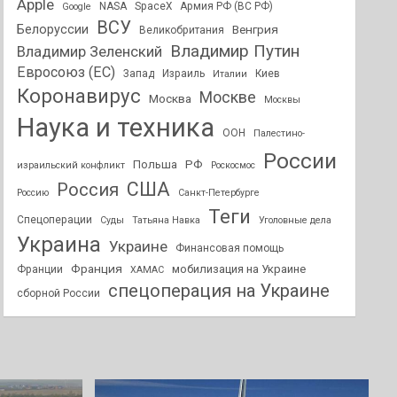
Apple
NASA
SpaceX
Армия РФ (ВС РФ)
Google
ВСУ
Белоруссии
Венгрия
Великобритания
Владимир Путин
Владимир Зеленский
Евросоюз (ЕС)
Запад
Израиль
Киев
Италии
Коронавирус
Москве
Москва
Москвы
Наука и техника
ООН
Палестино-
России
РФ
Польша
израильский конфликт
Роскосмос
США
Россия
Россию
Санкт-Петербурге
Теги
Спецоперации
Суды
Татьяна Навка
Уголовные дела
Украина
Украине
Финансовая помощь
Франция
мобилизация на Украине
Франции
ХАМАС
спецоперация на Украине
сборной России