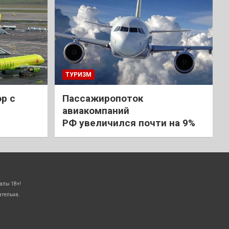
ТУРИЗМ
р с
Пассажиропоток
авиакомпаний
РФ увеличился почти на 9%
алы 18+!
ательна.