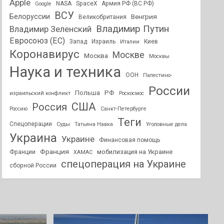
Apple
NASA
SpaceX
Армия РФ (ВС РФ)
Google
ВСУ
Белоруссии
Венгрия
Великобритания
Владимир Путин
Владимир Зеленский
Евросоюз (ЕС)
Запад
Израиль
Киев
Италии
Коронавирус
Москве
Москва
Москвы
Наука и техника
ООН
Палестино-
России
РФ
Польша
израильский конфликт
Роскосмос
США
Россия
Россию
Санкт-Петербурге
Теги
Спецоперации
Суды
Татьяна Навка
Уголовные дела
Украина
Украине
Финансовая помощь
Франция
мобилизация на Украине
Франции
ХАМАС
спецоперация на Украине
сборной России