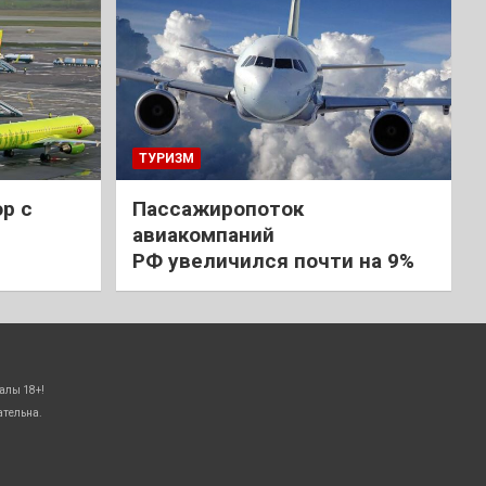
ТУРИЗМ
р с
Пассажиропоток
авиакомпаний
РФ увеличился почти на 9%
алы 18+!
ательна.