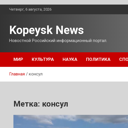
Перейти
Четверг, 6 августа, 2026
к
содержимому
Kopeysk News
Новостной Российский информационный портал.
МИР
КУЛЬТУРА
НАУКА
ПОЛИТИКА
СП
Главная
консул
Метка:
консул