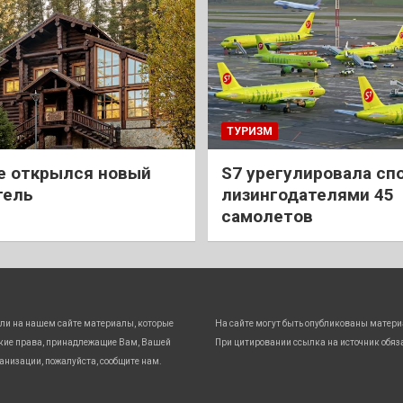
ТУРИЗМ
е открылся новый
S7 урегулировала спо
тель
лизингодателями 45
самолетов
ли на нашем сайте материалы, которые
На сайте могут быть опубликованы матери
кие права, принадлежащие Вам, Вашей
При цитировании ссылка на источник обяз
анизации, пожалуйста, сообщите нам.