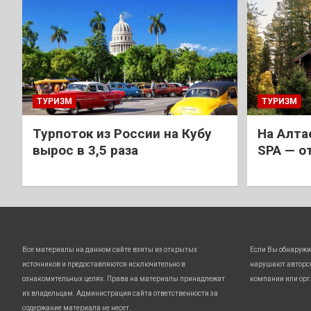
ТУРИЗМ
ТУРИЗМ
Турпоток из России на Кубу
На Алта
вырос в 3,5 раза
SPA — о
Все материалы на данном сайте взяты из открытых
Если Вы обнаружи
источников и предоставляются исключительно в
нарушают авторс
ознакомительных целях. Права на материалы принадлежат
компании или орг
их владельцам. Администрация сайта ответственности за
содержание материала не несет.