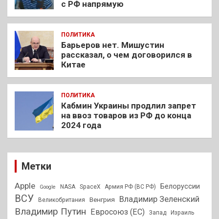
с РФ напрямую
ПОЛИТИКА
Барьеров нет. Мишустин
рассказал, о чем договорился в
Китае
ПОЛИТИКА
Кабмин Украины продлил запрет
на ввоз товаров из РФ до конца
2024 года
Метки
Apple
Белоруссии
NASA
SpaceX
Армия РФ (ВС РФ)
Google
ВСУ
Владимир Зеленский
Венгрия
Великобритания
Владимир Путин
Евросоюз (ЕС)
Запад
Израиль