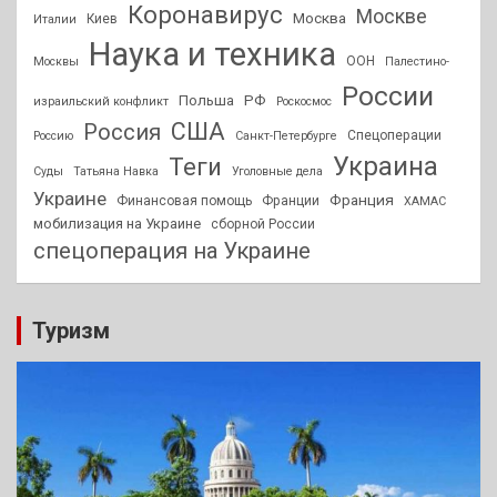
Коронавирус
Москве
Москва
Киев
Италии
Наука и техника
ООН
Москвы
Палестино-
России
РФ
Польша
израильский конфликт
Роскосмос
США
Россия
Спецоперации
Россию
Санкт-Петербурге
Украина
Теги
Суды
Татьяна Навка
Уголовные дела
Украине
Франция
Финансовая помощь
Франции
ХАМАС
мобилизация на Украине
сборной России
спецоперация на Украине
Туризм