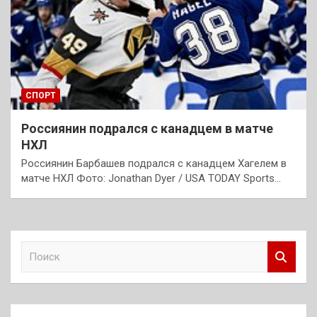
СПОРТ
Россиянин подрался с канадцем в матче
НХЛ
Россиянин Барбашев подрался с канадцем Хагелем в
матче НХЛ Фото: Jonathan Dyer / USA TODAY Sports…
П
о
и
с
к