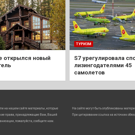
ТУРИЗМ
е открылся новый
S7 урегулировала спо
тель
лизингодателями 45
самолетов
ли на нашем сайте материалы, которые
На сайте могут быть опубликованы матери
кие права, принадлежащие Вам, Вашей
При цитировании ссылка на источник обяз
анизации, пожалуйста, сообщите нам.