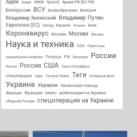
Apple
NASA
SpaceX
Армия РФ (ВС РФ)
Google
ВСУ
Белоруссии
Венгрия
Великобритания
Владимир Путин
Владимир Зеленский
Евросоюз (ЕС)
Запад
Израиль
Киев
Италии
Коронавирус
Москве
Москва
Москвы
Наука и техника
ООН
Палестино-
России
РФ
Польша
израильский конфликт
Роскосмос
США
Россия
Россию
Санкт-Петербурге
Теги
Спецоперации
Суды
Татьяна Навка
Уголовные дела
Украина
Украине
Финансовая помощь
Франция
мобилизация на Украине
Франции
ХАМАС
спецоперация на Украине
сборной России