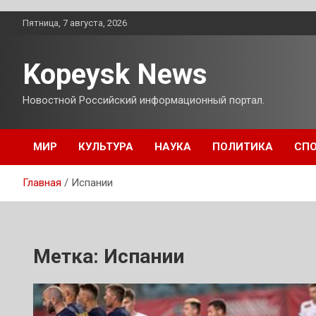
Перейти
Пятница, 7 августа, 2026
к
содержимому
Kopeysk News
Новостной Российский информационный портал.
МИР
КУЛЬТУРА
НАУКА
ПОЛИТИКА
СП
Главная
Испании
Метка:
Испании