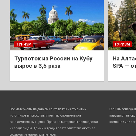
ТУРИЗМ
ТУРИЗМ
Турпоток из России на Кубу
На Алта
вырос в 3,5 раза
SPA — о
Все материалы на данном сайте взяты из открытых
Если Вы обнаружи
источников и предоставляются исключительно в
нарушают авторс
ознакомительных целях. Права на материалы принадлежат
компании или орг
их владельцам. Администрация сайта ответственности за
содержание материала не несет.