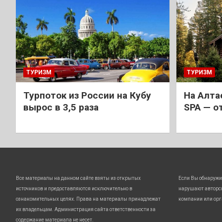
ТУРИЗМ
ТУРИЗМ
Турпоток из России на Кубу
На Алта
вырос в 3,5 раза
SPA — о
Все материалы на данном сайте взяты из открытых
Если Вы обнаружи
источников и предоставляются исключительно в
нарушают авторс
ознакомительных целях. Права на материалы принадлежат
компании или орг
их владельцам. Администрация сайта ответственности за
содержание материала не несет.