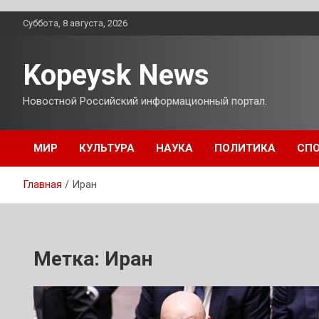
Перейти
Суббота, 8 августа, 2026
к
содержимому
Kopeysk News
Новостной Российский информационный портал.
МИР
КУЛЬТУРА
НАУКА
ПОЛИТИКА
СП
Главная
Иран
Метка:
Иран