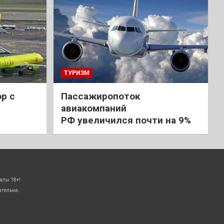
ТУРИЗМ
р с
Пассажиропоток
авиакомпаний
РФ увеличился почти на 9%
алы 18+!
ательна.