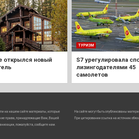
ТУРИЗМ
е открылся новый
S7 урегулировала спо
тель
лизингодателями 45
самолетов
ли на нашем сайте материалы, которые
На сайте могут быть опубликованы матери
кие права, принадлежащие Вам, Вашей
При цитировании ссылка на источник обяз
анизации, пожалуйста, сообщите нам.