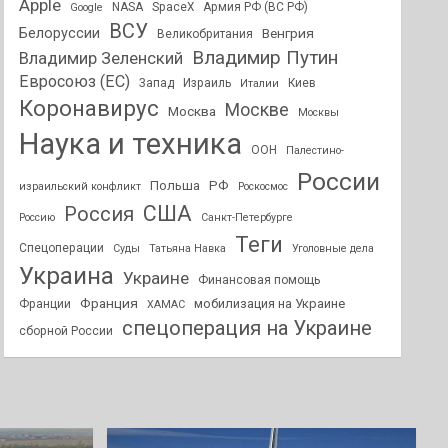
Apple
NASA
SpaceX
Армия РФ (ВС РФ)
Google
ВСУ
Белоруссии
Венгрия
Великобритания
Владимир Путин
Владимир Зеленский
Евросоюз (ЕС)
Запад
Израиль
Киев
Италии
Коронавирус
Москве
Москва
Москвы
Наука и техника
ООН
Палестино-
России
РФ
Польша
израильский конфликт
Роскосмос
США
Россия
Россию
Санкт-Петербурге
Теги
Спецоперации
Суды
Татьяна Навка
Уголовные дела
Украина
Украине
Финансовая помощь
Франция
мобилизация на Украине
Франции
ХАМАС
спецоперация на Украине
сборной России