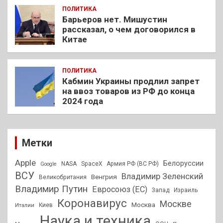
ПОЛИТИКА
Барьеров нет. Мишустин
рассказал, о чем договорился в
Китае
ПОЛИТИКА
Кабмин Украины продлил запрет
на ввоз товаров из РФ до конца
2024 года
Метки
Apple
Белоруссии
NASA
SpaceX
Армия РФ (ВС РФ)
Google
ВСУ
Владимир Зеленский
Венгрия
Великобритания
Владимир Путин
Евросоюз (ЕС)
Запад
Израиль
Коронавирус
Москве
Москва
Киев
Италии
Наука и техника