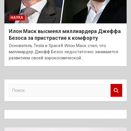
НАУКА
Илон Маск высмеял миллиардера Джеффа
Безоса за пристрастие к комфорту
Основатель Tesla и SpaceX Илон Маск счел, что
миллиардер Джефф Безос недостаточно занимается
развитием своей аэрокосмической…
П
о
и
с
к