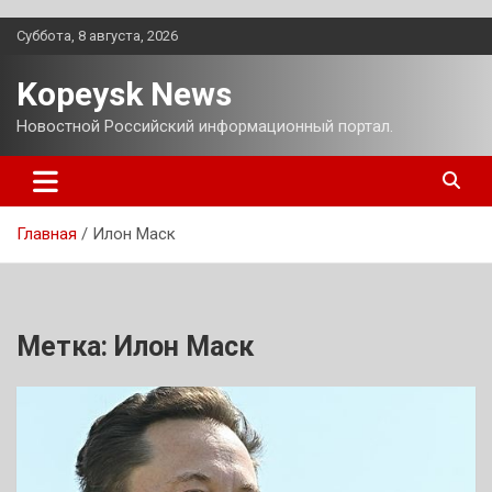
Перейти
Суббота, 8 августа, 2026
к
содержимому
Kopeysk News
Новостной Российский информационный портал.
Главная
Илон Маск
Метка:
Илон Маск