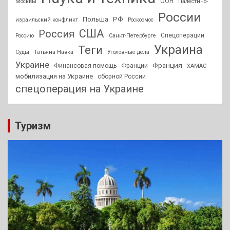
ООН
Москвы
Палестино-
России
РФ
Польша
израильский конфликт
Роскосмос
США
Россия
Спецоперации
Россию
Санкт-Петербурге
Украина
Теги
Суды
Татьяна Навка
Уголовные дела
Украине
Франция
Финансовая помощь
Франции
ХАМАС
мобилизация на Украине
сборной России
спецоперация на Украине
Туризм