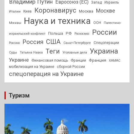
Владимир Путин
Евросоюз (ЕС)
Запад
Израиль
Коронавирус
Москве
Москва
Киев
Италии
Наука и техника
ООН
Москвы
Палестино-
России
РФ
Польша
израильский конфликт
Роскосмос
США
Россия
Спецоперации
Россию
Санкт-Петербурге
Украина
Теги
Суды
Татьяна Навка
Уголовные дела
Украине
Франция
Финансовая помощь
Франции
ХАМАС
мобилизация на Украине
сборной России
спецоперация на Украине
Туризм