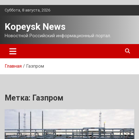
Перейти
Суббота, 8 августа, 2026
к
содержимому
Kopeysk News
Новостной Российский информационный портал.
Главная
Газпром
Метка:
Газпром