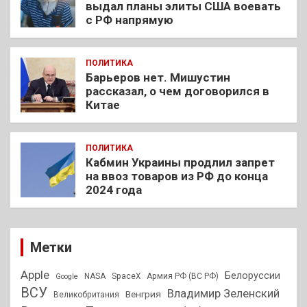
выдал планы элиты США воевать
с РФ напрямую
ПОЛИТИКА
Барьеров нет. Мишустин
рассказал, о чем договорился в
Китае
ПОЛИТИКА
Кабмин Украины продлил запрет
на ввоз товаров из РФ до конца
2024 года
Метки
Apple
Белоруссии
NASA
SpaceX
Армия РФ (ВС РФ)
Google
ВСУ
Владимир Зеленский
Венгрия
Великобритания