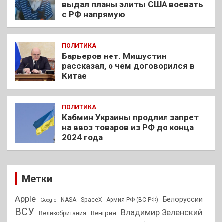
выдал планы элиты США воевать
с РФ напрямую
ПОЛИТИКА
Барьеров нет. Мишустин
рассказал, о чем договорился в
Китае
ПОЛИТИКА
Кабмин Украины продлил запрет
на ввоз товаров из РФ до конца
2024 года
Метки
Apple
Белоруссии
NASA
SpaceX
Армия РФ (ВС РФ)
Google
ВСУ
Владимир Зеленский
Венгрия
Великобритания