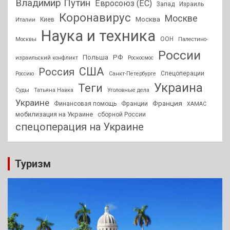
Владимир Путин
Евросоюз (ЕС)
Запад
Израиль
Коронавирус
Москве
Москва
Киев
Италии
Наука и техника
ООН
Москвы
Палестино-
России
РФ
Польша
израильский конфликт
Роскосмос
США
Россия
Спецоперации
Россию
Санкт-Петербурге
Украина
Теги
Суды
Татьяна Навка
Уголовные дела
Украине
Франция
Финансовая помощь
Франции
ХАМАС
мобилизация на Украине
сборной России
спецоперация на Украине
Туризм