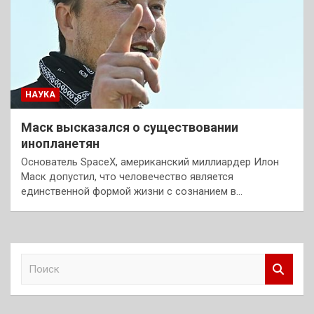
НАУКА
Маск высказался о существовании
инопланетян
Основатель SpaceX, американский миллиардер Илон
Маск допустил, что человечество является
единственной формой жизни с сознанием в…
П
о
и
с