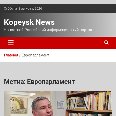
Перейти
Суббота, 8 августа, 2026
к
содержимому
Kopeysk News
Новостной Российский информационный портал.
Главная
Европарламент
Метка:
Европарламент