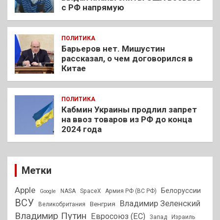
с РФ напрямую
ПОЛИТИКА
Барьеров нет. Мишустин
рассказал, о чем договорился в
Китае
ПОЛИТИКА
Кабмин Украины продлил запрет
на ввоз товаров из РФ до конца
2024 года
Метки
Apple
Белоруссии
NASA
SpaceX
Армия РФ (ВС РФ)
Google
ВСУ
Владимир Зеленский
Венгрия
Великобритания
Владимир Путин
Евросоюз (ЕС)
Запад
Израиль