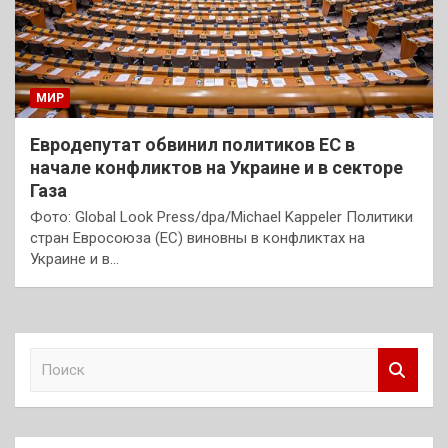
МИР
Евродепутат обвинил политиков ЕС в
начале конфликтов на Украине и в секторе
Газа
Фото: Global Look Press/dpa/Michael Kappeler Политики
стран Евросоюза (ЕС) виновны в конфликтах на
Украине и в…
П
о
и
с
к