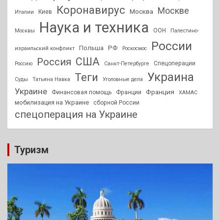
Коронавирус
Москве
Москва
Киев
Италии
Наука и техника
ООН
Москвы
Палестино-
России
РФ
Польша
израильский конфликт
Роскосмос
США
Россия
Спецоперации
Россию
Санкт-Петербурге
Украина
Теги
Суды
Татьяна Навка
Уголовные дела
Украине
Франция
Финансовая помощь
Франции
ХАМАС
мобилизация на Украине
сборной России
спецоперация на Украине
Туризм