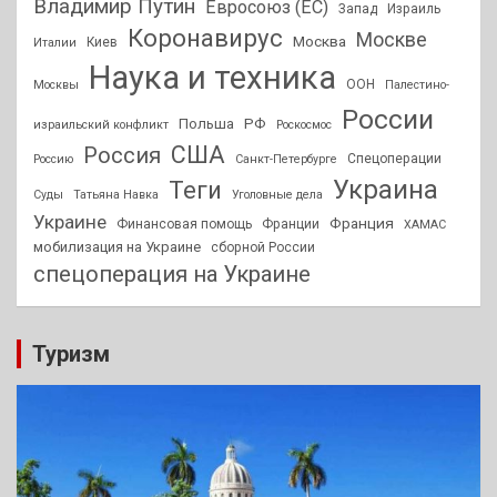
Владимир Путин
Евросоюз (ЕС)
Запад
Израиль
Коронавирус
Москве
Москва
Киев
Италии
Наука и техника
ООН
Москвы
Палестино-
России
РФ
Польша
израильский конфликт
Роскосмос
США
Россия
Спецоперации
Россию
Санкт-Петербурге
Украина
Теги
Суды
Татьяна Навка
Уголовные дела
Украине
Франция
Финансовая помощь
Франции
ХАМАС
мобилизация на Украине
сборной России
спецоперация на Украине
Туризм