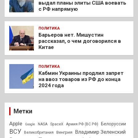
выдал планы элиты США воевать
с РФ напрямую
ПОЛИТИКА
Барьеров нет. Мишустин
рассказал, о чем договорился в
Китае
ПОЛИТИКА
Кабмин Украины продлил запрет
на ввоз товаров из РФ до конца
2024 года
Метки
Apple
Белоруссии
NASA
SpaceX
Армия РФ (ВС РФ)
Google
ВСУ
Владимир Зеленский
Венгрия
Великобритания