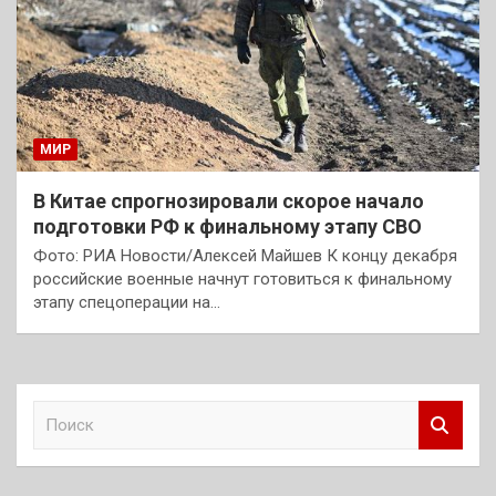
МИР
В Китае спрогнозировали скорое начало
подготовки РФ к финальному этапу СВО
Фото: РИА Новости/Алексей Майшев К концу декабря
российские военные начнут готовиться к финальному
этапу спецоперации на…
П
о
и
с