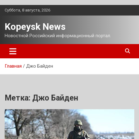
Перейти
Суббота, 8 августа, 2026
к
содержимому
Kopeysk News
Новостной Российский информационный портал.
Главная
Джо Байден
Метка:
Джо Байден