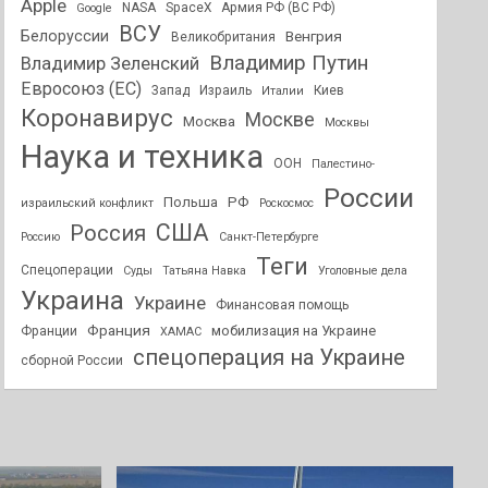
Apple
NASA
SpaceX
Армия РФ (ВС РФ)
Google
ВСУ
Белоруссии
Венгрия
Великобритания
Владимир Путин
Владимир Зеленский
Евросоюз (ЕС)
Запад
Израиль
Киев
Италии
Коронавирус
Москве
Москва
Москвы
Наука и техника
ООН
Палестино-
России
РФ
Польша
израильский конфликт
Роскосмос
США
Россия
Россию
Санкт-Петербурге
Теги
Спецоперации
Суды
Татьяна Навка
Уголовные дела
Украина
Украине
Финансовая помощь
Франция
мобилизация на Украине
Франции
ХАМАС
спецоперация на Украине
сборной России