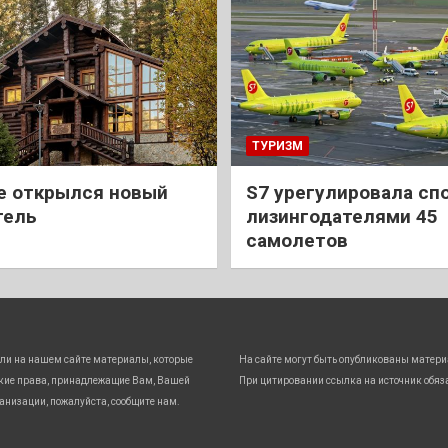
ТУРИЗМ
е открылся новый
S7 урегулировала спо
тель
лизингодателями 45
самолетов
ли на нашем сайте материалы, которые
На сайте могут быть опубликованы матери
кие права, принадлежащие Вам, Вашей
При цитировании ссылка на источник обяз
анизации, пожалуйста, сообщите нам.