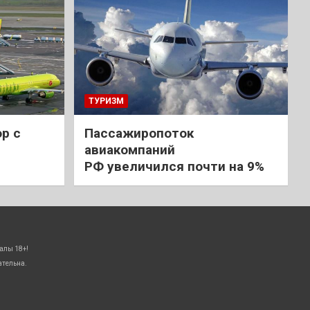
ТУРИЗМ
р с
Пассажиропоток
авиакомпаний
РФ увеличился почти на 9%
алы 18+!
ательна.