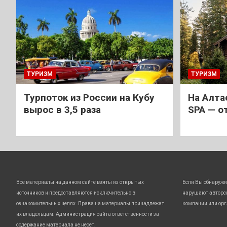
ТУРИЗМ
ТУРИЗМ
Турпоток из России на Кубу
На Алта
вырос в 3,5 раза
SPA — о
Все материалы на данном сайте взяты из открытых
Если Вы обнаружи
источников и предоставляются исключительно в
нарушают авторс
ознакомительных целях. Права на материалы принадлежат
компании или орг
их владельцам. Администрация сайта ответственности за
содержание материала не несет.