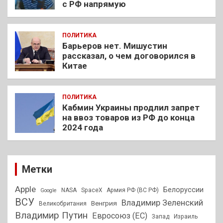
с РФ напрямую
ПОЛИТИКА
Барьеров нет. Мишустин
рассказал, о чем договорился в
Китае
ПОЛИТИКА
Кабмин Украины продлил запрет
на ввоз товаров из РФ до конца
2024 года
Метки
Apple
Белоруссии
NASA
SpaceX
Армия РФ (ВС РФ)
Google
ВСУ
Владимир Зеленский
Венгрия
Великобритания
Владимир Путин
Евросоюз (ЕС)
Запад
Израиль