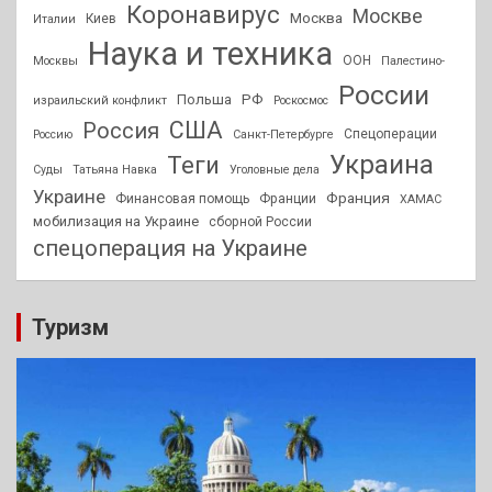
Коронавирус
Москве
Москва
Киев
Италии
Наука и техника
ООН
Москвы
Палестино-
России
РФ
Польша
израильский конфликт
Роскосмос
США
Россия
Спецоперации
Россию
Санкт-Петербурге
Украина
Теги
Суды
Татьяна Навка
Уголовные дела
Украине
Франция
Финансовая помощь
Франции
ХАМАС
мобилизация на Украине
сборной России
спецоперация на Украине
Туризм