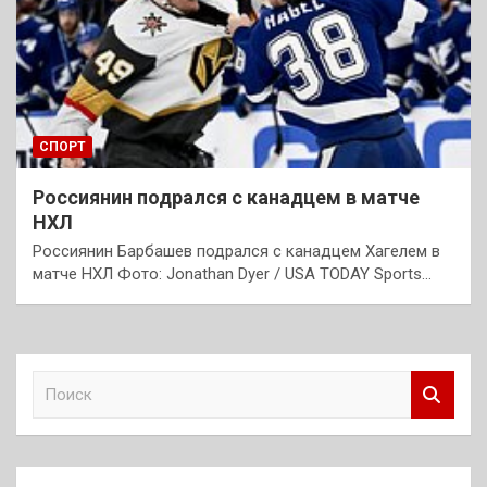
СПОРТ
Россиянин подрался с канадцем в матче
НХЛ
Россиянин Барбашев подрался с канадцем Хагелем в
матче НХЛ Фото: Jonathan Dyer / USA TODAY Sports…
П
о
и
с
к