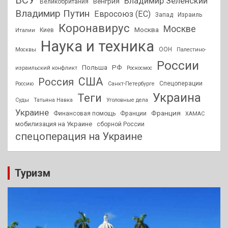
ВСУ
Владимир Зеленский
Венгрия
Великобритания
Владимир Путин
Евросоюз (ЕС)
Запад
Израиль
Коронавирус
Москве
Москва
Киев
Италии
Наука и техника
ООН
Москвы
Палестино-
России
РФ
Польша
израильский конфликт
Роскосмос
США
Россия
Спецоперации
Россию
Санкт-Петербурге
Украина
Теги
Суды
Татьяна Навка
Уголовные дела
Украине
Франция
Финансовая помощь
Франции
ХАМАС
мобилизация на Украине
сборной России
спецоперация на Украине
Туризм