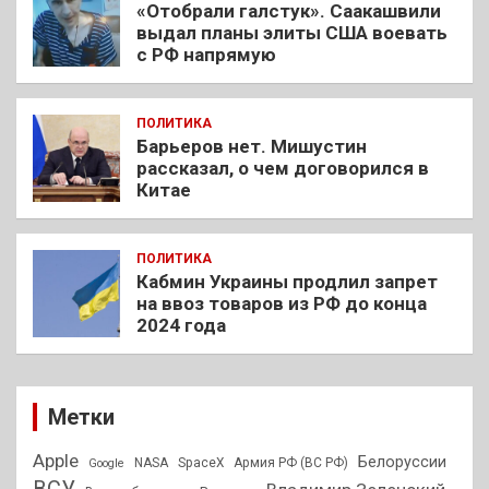
«Отобрали галстук». Саакашвили
выдал планы элиты США воевать
с РФ напрямую
ПОЛИТИКА
Барьеров нет. Мишустин
рассказал, о чем договорился в
Китае
ПОЛИТИКА
Кабмин Украины продлил запрет
на ввоз товаров из РФ до конца
2024 года
Метки
Apple
Белоруссии
NASA
SpaceX
Армия РФ (ВС РФ)
Google