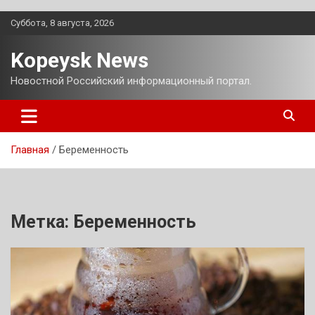
Перейти
Суббота, 8 августа, 2026
к
содержимому
Kopeysk News
Новостной Российский информационный портал.
Главная
Беременность
Метка:
Беременность