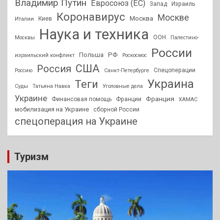
Владимир Путин
Евросоюз (ЕС)
Запад
Израиль
Коронавирус
Москве
Москва
Киев
Италии
Наука и техника
ООН
Москвы
Палестино-
России
РФ
Польша
израильский конфликт
Роскосмос
США
Россия
Спецоперации
Россию
Санкт-Петербурге
Украина
Теги
Суды
Татьяна Навка
Уголовные дела
Украине
Франция
Финансовая помощь
Франции
ХАМАС
мобилизация на Украине
сборной России
спецоперация на Украине
Туризм