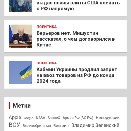
выдал планы элиты США воевать
с РФ напрямую
ПОЛИТИКА
Барьеров нет. Мишустин
рассказал, о чем договорился в
Китае
ПОЛИТИКА
Кабмин Украины продлил запрет
на ввоз товаров из РФ до конца
2024 года
Метки
Apple
Белоруссии
NASA
SpaceX
Армия РФ (ВС РФ)
Google
ВСУ
Владимир Зеленский
Венгрия
Великобритания