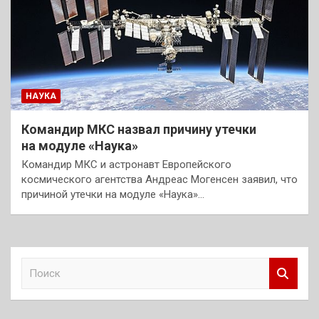
НАУКА
Командир МКС назвал причину утечки
на модуле «Наука»
Командир МКС и астронавт Европейского
космического агентства Андреас Могенсен заявил, что
причиной утечки на модуле «Наука»…
П
о
и
с