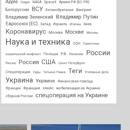
Apple
NASA
SpaceX
Армия РФ (ВС РФ)
Google
ВСУ
Белоруссии
Венгрия
Великобритания
Владимир Путин
Владимир Зеленский
Евросоюз (ЕС)
Запад
Израиль
Киев
Италии
Коронавирус
Москве
Москва
Москвы
Наука и техника
ООН
Палестино-
России
РФ
Польша
израильский конфликт
Роскосмос
США
Россия
Россию
Санкт-Петербурге
Теги
Спецоперации
Суды
Татьяна Навка
Уголовные дела
Украина
Украине
Финансовая помощь
Франция
мобилизация на Украине
Франции
ХАМАС
спецоперация на Украине
сборной России