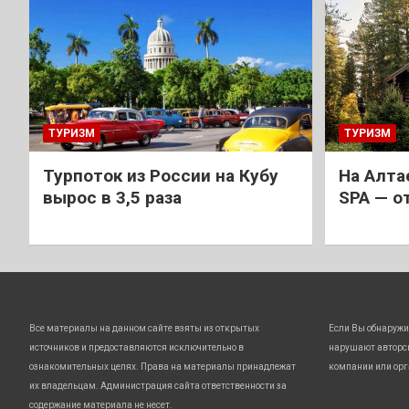
ТУРИЗМ
ТУРИЗМ
Турпоток из России на Кубу
На Алта
вырос в 3,5 раза
SPA — о
Все материалы на данном сайте взяты из открытых
Если Вы обнаружи
источников и предоставляются исключительно в
нарушают авторс
ознакомительных целях. Права на материалы принадлежат
компании или орг
их владельцам. Администрация сайта ответственности за
содержание материала не несет.