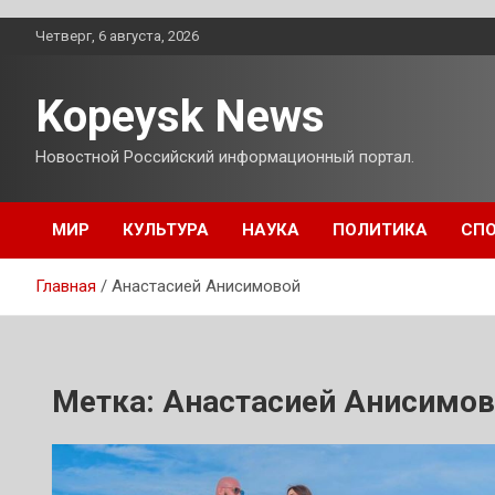
Перейти
Четверг, 6 августа, 2026
к
содержимому
Kopeysk News
Новостной Российский информационный портал.
МИР
КУЛЬТУРА
НАУКА
ПОЛИТИКА
СП
Главная
Анастасией Анисимовой
Метка:
Анастасией Анисимо