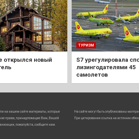
ТУРИЗМ
е открылся новый
S7 урегулировала спо
тель
лизингодателями 45
самолетов
ли на нашем сайте материалы, которые
На сайте могут быть опубликованы матери
кие права, принадлежащие Вам, Вашей
При цитировании ссылка на источник обяз
анизации, пожалуйста, сообщите нам.