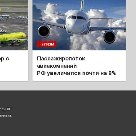
ТУРИЗМ
р с
Пассажиропоток
авиакомпаний
РФ увеличился почти на 9%
алы 18+!
ательна.