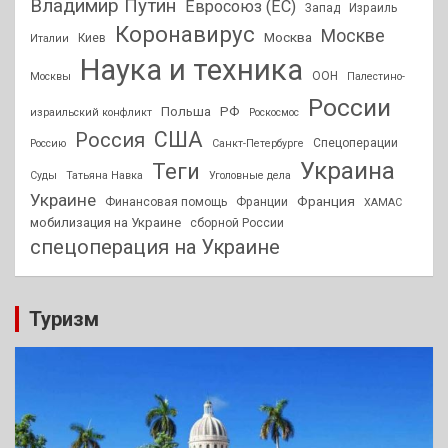
Владимир Путин
Евросоюз (ЕС)
Запад
Израиль
Коронавирус
Москве
Москва
Киев
Италии
Наука и техника
ООН
Москвы
Палестино-
России
РФ
Польша
израильский конфликт
Роскосмос
США
Россия
Спецоперации
Россию
Санкт-Петербурге
Украина
Теги
Суды
Татьяна Навка
Уголовные дела
Украине
Франция
Финансовая помощь
Франции
ХАМАС
мобилизация на Украине
сборной России
спецоперация на Украине
Туризм