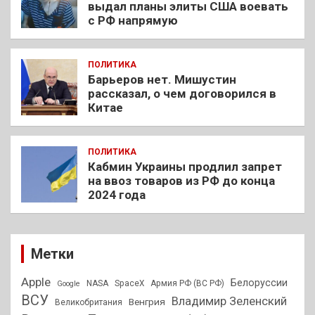
выдал планы элиты США воевать
с РФ напрямую
ПОЛИТИКА
Барьеров нет. Мишустин
рассказал, о чем договорился в
Китае
ПОЛИТИКА
Кабмин Украины продлил запрет
на ввоз товаров из РФ до конца
2024 года
Метки
Apple
Белоруссии
NASA
SpaceX
Армия РФ (ВС РФ)
Google
ВСУ
Владимир Зеленский
Венгрия
Великобритания