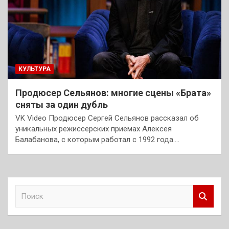
КУЛЬТУРА
Продюсер Сельянов: многие сцены «Брата»
сняты за один дубль
VK Video Продюсер Сергей Сельянов рассказал об
уникальных режиссерских приемах Алексея
Балабанова, с которым работал с 1992 года.…
П
о
и
с